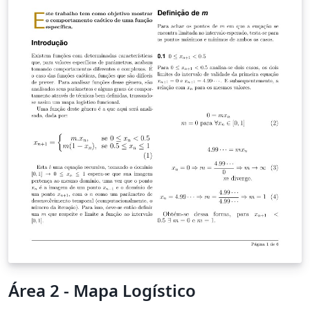
restauro dos bancos de jardim nele existentes, o que
incluía todo o trabalho de pintura e tratamento de
materiais (madeira, ferro) existentes nestes bancos. O
intuito de toda esta restauração centrou-se na
perspectiva, de num futuro recente, poder acolher
todos os beneficiários do centro num local agradável, e
com condições dignas de uma instituição cuja principal
preocupação é ajudar quem mais precisa.
Área 2 - Mapa Logístico