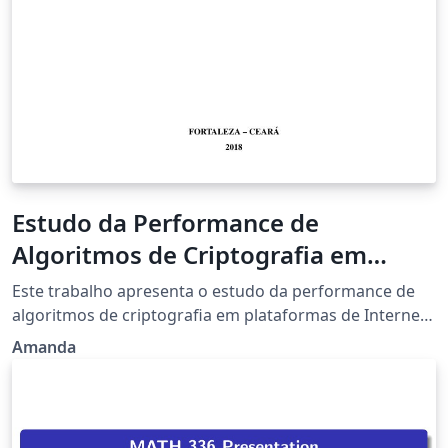
Estudo da Performance de
Algoritmos de Criptografia em
Dispositivos de Internet das Coisas
Este trabalho apresenta o estudo da performance de
algoritmos de criptografia em plataformas de Internet
das Coisas. O presente trabalho tem como objetivo
Amanda
estudar o funcionamento de algoritmo de criptografia
simétrico AES e assimétrico RSA e aplicá-los a
ambientes de Internet das Coisas, para que se possa
avaliar o impacto na performance dos mesmos. Assim