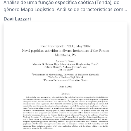
Análise de uma função específica caótica (Tenda), do
gênero Mapa Logístico. Análise de caracteristicas como
validade do coeficiente (m) para o intervalo, pontos
Davi Lazzari
fixos estáveis e instáveis (1ª e 2ª ordem) e coeficiente de
Lyapunov.