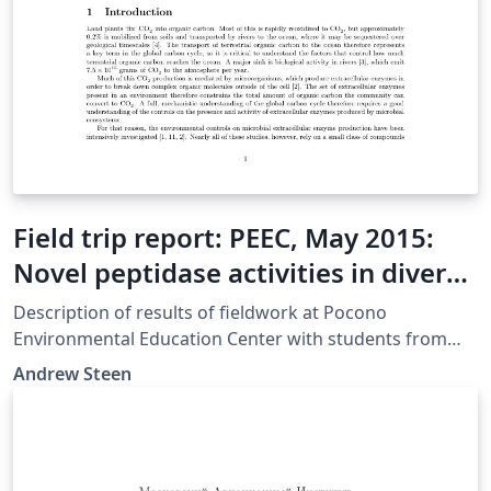
Field trip report: PEEC, May 2015:
Novel peptidase activities in diverse
freshwaters of the Pocono
Description of results of fieldwork at Pocono
Mountains, PA
Environmental Education Center with students from
Malcolm X Shabazz High School, May 2005.
Andrew Steen