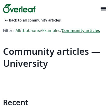
menu
arrow_left_alt
Back to all community articles
Filters:
All
/
Шаблоны
/
Examples
/
Community articles
Community articles —
University
Recent