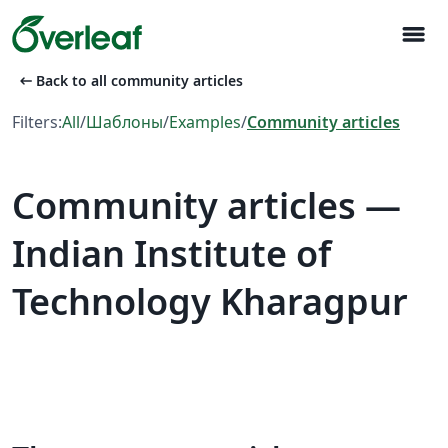
menu
arrow_left_alt
Back to all community articles
Filters:
All
/
Шаблоны
/
Examples
/
Community articles
Community articles —
Indian Institute of
Technology Kharagpur