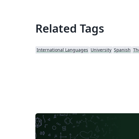
Related Tags
International Languages
University
Spanish
Th