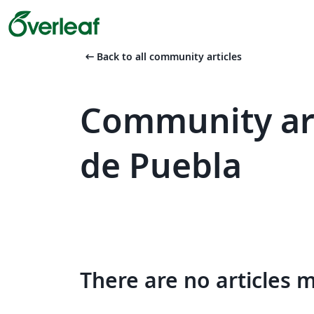
arrow_left_alt
Back to all community articles
Community art
de Puebla
There are no articles 