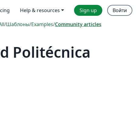
icing
Help & resources
Sign up
Войти
All
/
Шаблоны
/
Examples
/
Community articles
 Politécnica