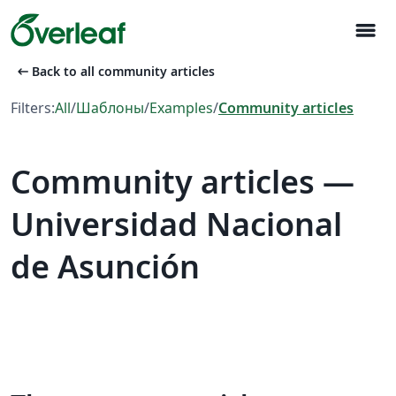
menu
arrow_left_alt
Back to all community articles
Filters:
All
/
Шаблоны
/
Examples
/
Community articles
Community articles —
Universidad Nacional
de Asunción