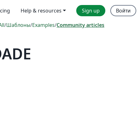
icing
Help & resources
Sign up
Войти
All
/
Шаблоны
/
Examples
/
Community articles
DADE