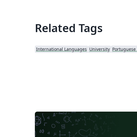
Related Tags
International Languages
University
Portuguese (