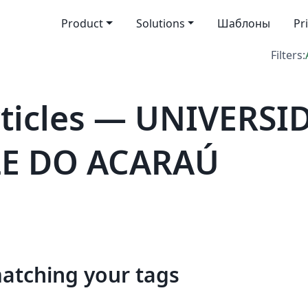
Product
Solutions
Шаблоны
Pr
Filters:
ticles — UNIVERSI
LE DO ACARAÚ
matching your tags