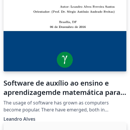
Software de auxílio ao ensino e
aprendizagemde matemática para
crianças
The usage of software has grown as computers
become popular. There have emerged, both in
academia and in the market, technological solutions for
Leandro Alves
several areas, among them education. On the other