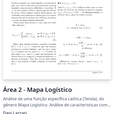
Área 2 - Mapa Logístico
Análise de uma função específica caótica (Tenda), do
gênero Mapa Logístico. Análise de caracteristicas como
validade do coeficiente (m) para o intervalo, pontos
Davi Lazzari