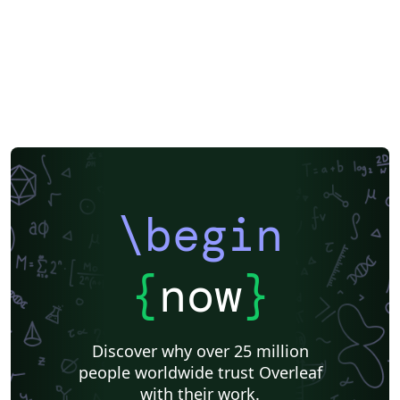
Posters
CVs and résumés
Formal letters
Assignments
Instituto Federal de Educação Ciência e Tecnologia (IFCE)
Beamer
SENAC
XeLaTeX
Two-column
Books
Presentations
Reports
Theses
Universidade Tecnológica Federal do Paraná (UTFPR)
IEEE (all)
Universidade Federal de Alagoas
Federal University of Bahia
Universidade Federal do Rio Grande do Sul
Universidade de Lisboa
Pontifícia Universidade Católica de Minas Gerais (PUC)
Sociedade Brasileira de Computação (SBC)
Universidade de São Paulo
Universidade Estadual Paulista (UNESP)
Instituto de Ciências Matemáticas e de Computação (USP)
Business Cards
Faculdades Integradas Espírito-Santenses (FAESA)
Meeting Minutes
\begin
Universidade Estadual de Ponta Grossa (UEPG)
Research Proposal
Lecture Notes
Instituto de Astronomia, Geofísica e Ciências Atmosféricas (IAG/USP)
Universidade Federal de Mato Grosso do Sul
Cheat sheet
{
now
}
Universidade de Caxias do Sul
Business Proposal
Universidade do Estado do Rio de Janeiro
Universidade Federal de Ouro Preto
abnTeX
Universidade Federal Rural de Pernambuco
Humanities
Discover why over 25 million
Centro Brasileiro de Pesquisas Físicas
Universidade Estadual de Feira de Santana
people worldwide trust Overleaf
Universidade Federal de Santa Catarina
Flash Cards
with their work.