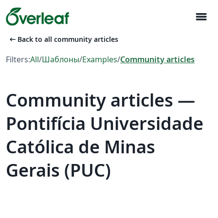
menu
arrow_left_alt
Back to all community articles
Filters:
All
/
Шаблоны
/
Examples
/
Community articles
Community articles —
Pontifícia Universidade
Católica de Minas
Gerais (PUC)