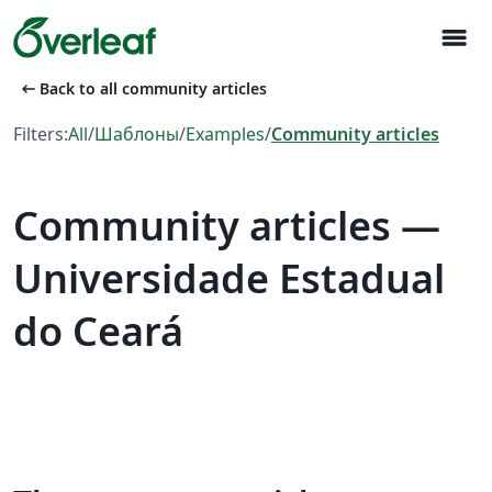
menu
arrow_left_alt
Back to all community articles
Filters:
All
/
Шаблоны
/
Examples
/
Community articles
Community articles —
Universidade Estadual
do Ceará