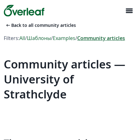
menu
arrow_left_alt
Back to all community articles
Filters:
All
/
Шаблоны
/
Examples
/
Community articles
Community articles —
University of
Strathclyde