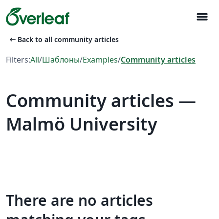
menu
arrow_left_alt
Back to all community articles
Filters:
All
/
Шаблоны
/
Examples
/
Community articles
Community articles —
Malmö University
There are no articles