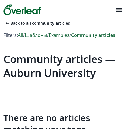
menu
arrow_left_alt
Back to all community articles
Filters:
All
/
Шаблоны
/
Examples
/
Community articles
Community articles —
Auburn University
There are no articles