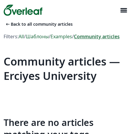
menu
arrow_left_alt
Back to all community articles
Filters:
All
/
Шаблоны
/
Examples
/
Community articles
Community articles —
Erciyes University
There are no articles