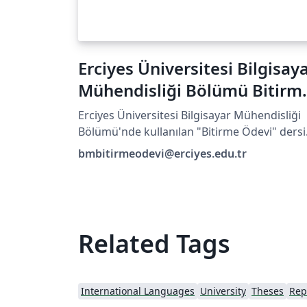
Erciyes Üniversitesi Bilgisay
Mühendisliği Bölümü Bitirm
Ödevi Tezi
Erciyes Üniversitesi Bilgisayar Mühendisliği
Bölümü'nde kullanılan "Bitirme Ödevi" dersi
tez formatı
bmbitirmeodevi@erciyes.edu.tr
Related Tags
International Languages
University
Theses
Rep