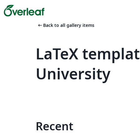
arrow_left_alt
Back to all gallery items
LaTeX templat
University
Recent