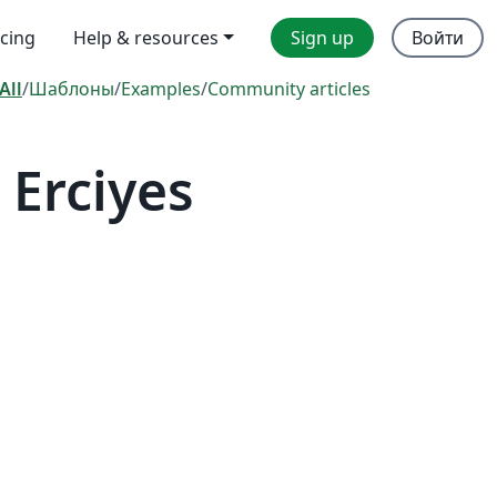
icing
Help & resources
Sign up
Войти
All
/
Шаблоны
/
Examples
/
Community articles
Erciyes