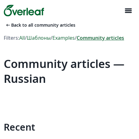
menu
arrow_left_alt
Back to all community articles
Filters:
All
/
Шаблоны
/
Examples
/
Community articles
Community articles —
Russian
Recent