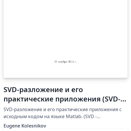
SVD-разложение и его
практические приложения (SVD-
decomposition and its practical
SVD-разложение и его практические приложения с
applications)
исходным кодом на языке Matlab. (SVD -
decomposition and its practical applications with
Eugene Kolesnikov
source code in the language Matlab.