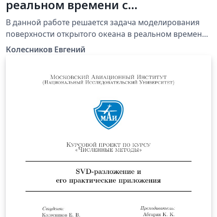
реальном времени с
использованием GPU
В данной работе решается задача моделирования
поверхности открытого океана в реальном времени
с использованием GPU для вычисления поля высот.
Колесников Евгений