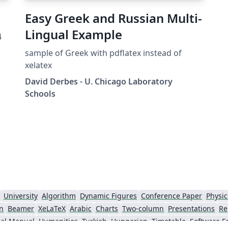
Easy Greek and Russian Multi-
Lingual Example
4
sample of Greek with pdflatex instead of
в
xelatex
David Derbes - U. Chicago Laboratory
Schools
те
у
ку
ная
University
Algorithm
Dynamic Figures
Conference Paper
Physic
1.
n
Beamer
XeLaTeX
Arabic
Charts
Two-column
Presentations
Re
cal Manual
Humanities
Turkish
Hungarian
Timetable
Software E