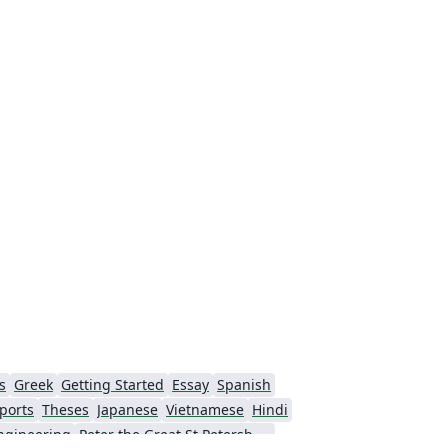
s
Greek
Getting Started
Essay
Spanish
ports
Theses
Japanese
Vietnamese
Hindi
ngineering
Peter the Great St.Petersburg Polytechnic University