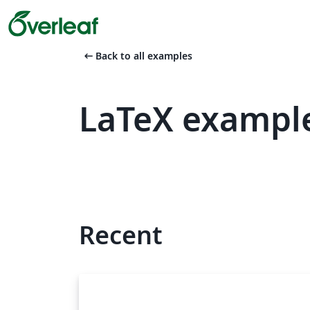
arrow_left_alt
Back to all examples
LaTeX exampl
Recent