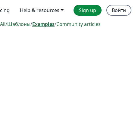
icing
Help & resources
Sign up
Войти
All
/
Шаблоны
/
Examples
/
Community articles