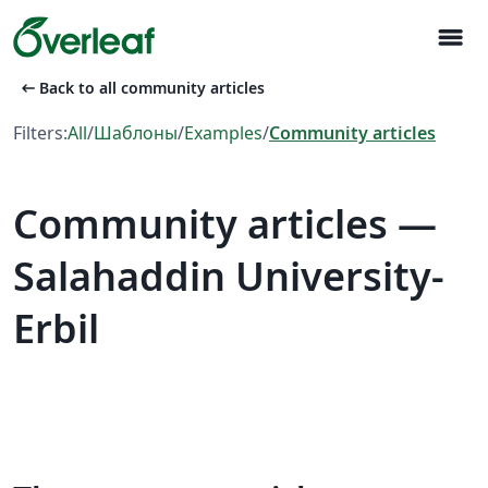
menu
arrow_left_alt
Back to all community articles
Filters:
All
/
Шаблоны
/
Examples
/
Community articles
Community articles —
Salahaddin University-
Erbil