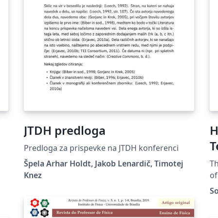
JTDH predloga
H
T
Predloga za prispevke na JTDH konferenci
Špela Arhar Holdt, Jakob Lenardič, Timotej
Th
Knez
of
th
So
en
r