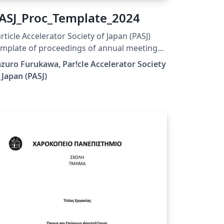
ASJ_Proc_Template_2024
rticle Accelerator Society of Japan (PASJ)
mplate of proceedings of annual meeting
ASJ, 2024 version Please choose "LaTeX"
zuro Furukawa, Par!cle Accelerator Society
gine for upLaTeX processing, or choose
 Japan (PASJ)
uaLaTeX" engine for LuaLaTeX processing.
sults are mostly the same. 2024年版の加速
学会年会プロシーディングス(TeX用テンプレ
トファイル)作成案内、兼PDFファイル作成サ
プルが含まれています。LaTeX (upLaTeX) また
 LuaLaTeX でコンパイルすることが できま
e Accelerator Society of
pan. All Rights Reserved. Kazuro Furukawa