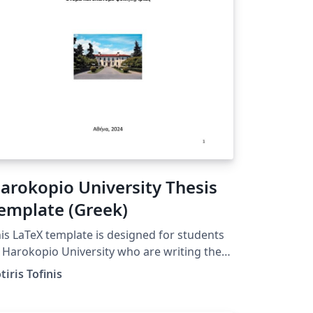
arokopio University Thesis
emplate (Greek)
is LaTeX template is designed for students
 Harokopio University who are writing their
esis. (HUA Athens, Greece)
tiris Tofinis