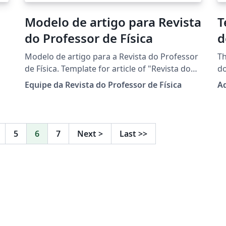
Modelo de artigo para Revista
T
do Professor de Física
d
Modelo de artigo para a Revista do Professor
Th
de Física. Template for article of "Revista do
do
de
Professor de Física" (Physics Teacher Journal).
fr
Equipe da Revista do Professor de Física
Ad
e
lo
la
pu
ex
li
5
6
7
Next
>
Last
>>
B
se
`)