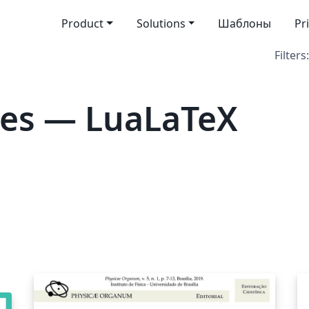
Product
Solutions
Шаблоны
Pr
Filters:
tes — LuaLaTeX