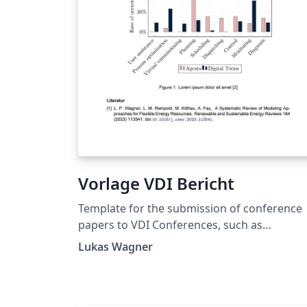
Vorlage VDI Bericht
Template for the submission of conference
papers to VDI Conferences, such as
Automation. Compile with LuaLaTeX.
Lukas Wagner
Langersehnte LaTeX-Vorlage für VDI
Konferenzen, wie die Automation. Komplier
mit LuaLaTeX aufgrund der Schriftart. Bei der
Automation 2024 wurden Beiträge mit diese