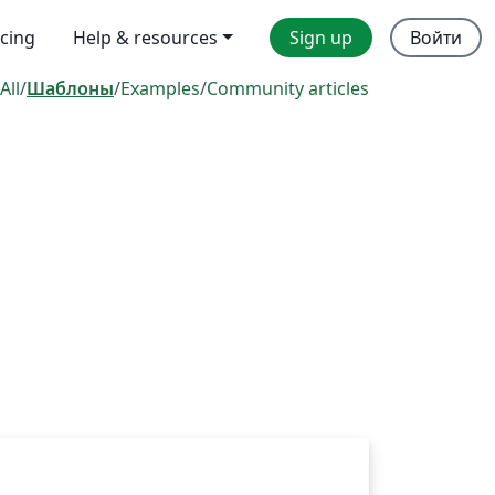
icing
Help & resources
Sign up
Войти
All
/
Шаблоны
/
Examples
/
Community articles