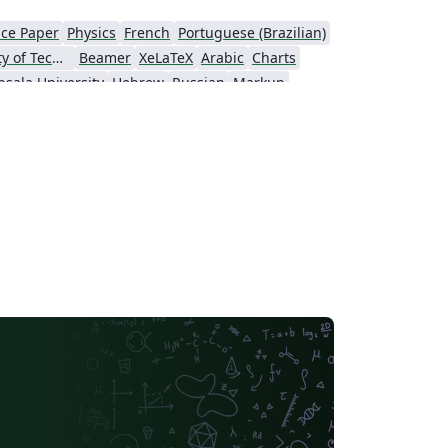
ce Paper
Physics
French
Portuguese (Brazilian)
Tampere University of Technology (TUT)
Beamer
XeLaTeX
Arabic
Charts
sala University
Hebrew
Russian
Markup
of Vienna
Italian
Instituto Federal de Educação, Ciência e Tecnologia da Bahia
ersity
University of Würzburg