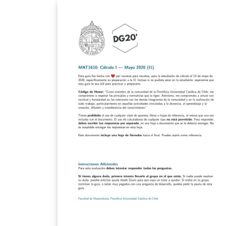
Vorlage eingereicht und akzeptiert.
Rückfragen gerne an mich.