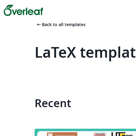
arrow_left_alt
Back to all templates
LaTeX templa
Recent