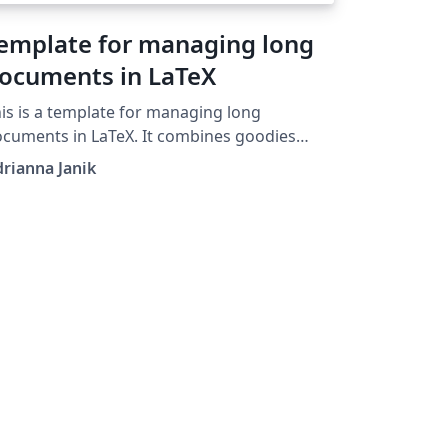
emplate for managing long
ocuments in LaTeX
is is a template for managing long
cuments in LaTeX. It combines goodies
om few different libraries to support writing
rianna Janik
ng documents. It was developed for the
rposes of writing a thesis. It includes
ample split of files, glossary, watermark,
ne numbers, appendices, references with
ibTeX, custom command and example
ctions.