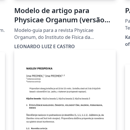
Modelo de artigo para
P
Physicae Organum (versão
Pa
guia)
Te
rm.
Modelo-guia para a revista Physicae
of P
Organum, do Instituto de Física da
Ka
en
Universidade de Brasília (UnB).
of
LEONARDO LUIZ E CASTRO
"L
Template/guide for Physicae Organum,
Re
journal of the Institute of Physics of Brasilia
器
University (UnB).
ー
ン
は
す。 (c) 2024 Particl
Ja