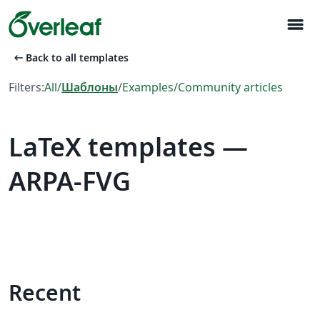
menu
arrow_left_alt
Back to all templates
Filters:
All
/
Шаблоны
/
Examples
/
Community articles
LaTeX templates —
ARPA-FVG
Recent