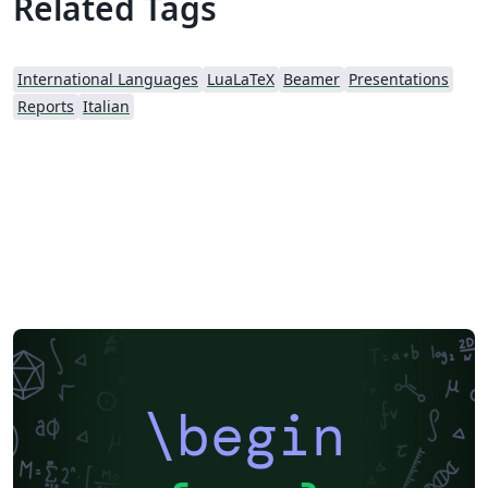
Related Tags
International Languages
LuaLaTeX
Beamer
Presentations
Reports
Italian
\begin