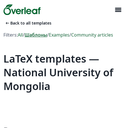
menu
arrow_left_alt
Back to all templates
Filters:
All
/
Шаблоны
/
Examples
/
Community articles
LaTeX templates —
National University of
Mongolia