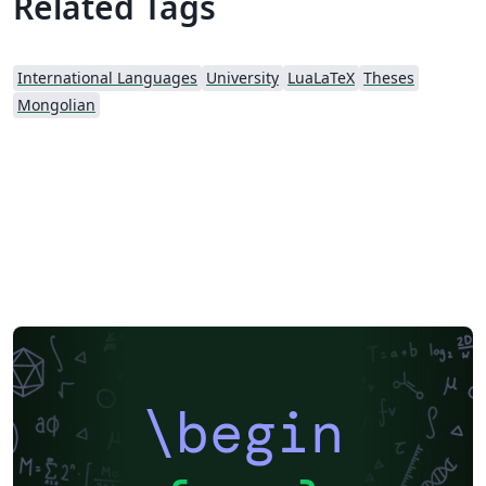
Related Tags
International Languages
University
LuaLaTeX
Theses
Mongolian
\begin