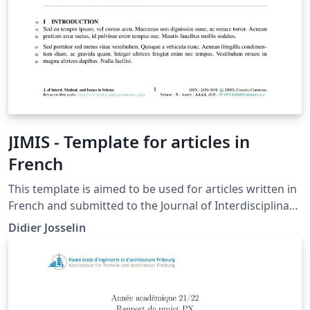
JIMIS - Template for articles in
French
This template is aimed to be used for articles written in
French and submitted to the Journal of Interdisciplinary
Methodologies and Issues in Science (JIMIS).
Didier Josselin