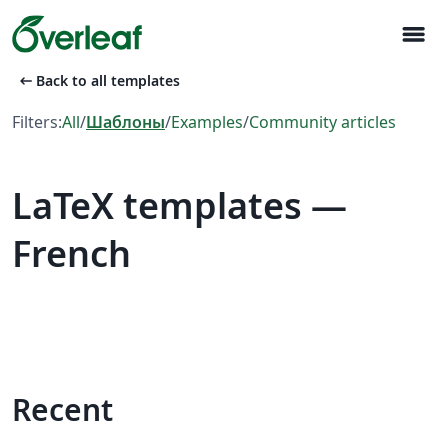
menu
arrow_left_alt
Back to all templates
Filters:
All
/
Шаблоны
/
Examples
/
Community articles
LaTeX templates —
French
Recent