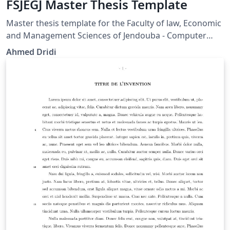
FSJEGJ Master Thesis Template
Master thesis template for the Faculty of law, Economic
and Management Sciences of Jendouba - Computer
Sciences department. This template is created by
Ahmed Dridi
Ahmed Dridi.