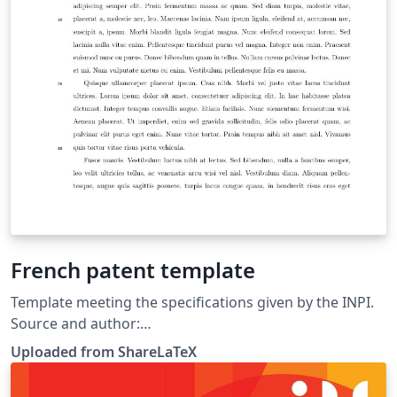
French patent template
Template meeting the specifications given by the INPI.
Source and author:
https://github.com/tdehaeze/Patent-Template-LaTeX
Uploaded from ShareLaTeX
This template was originally published on ShareLaTeX
and subsequently moved to Overleaf in November