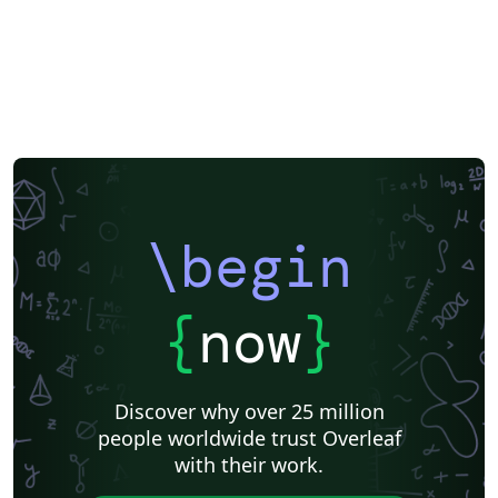
Two-column
Books
Presentations
Reports
Theses
Japanese
Research Proposal
Lecture Notes
Technical Manual
Cheat sheet
Université de Sherbrooke
Université Laval
INSA
Music
Université de Lorraine
Université Paul Valéry Montpellier 3
Université de Neuchâtel
Université du Québec à Montréal
Aix-Marseille Université
École de Commerce et École de Culture générale de Martigny
ENS Paris Saclay
École Centrale de Lyon
ENET'Com
Institut de physique du globe de Paris
Université de Lille
Université Paris Nanterre
Université de Mons
\begin
Université Paris Cité
Université libre de Bruxelles (ULB)
Journal articles
{
now
}
Discover why over 25 million
people worldwide trust Overleaf
with their work.