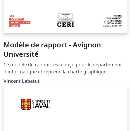
Modèle de rapport - Avignon
Université
Ce modèle de rapport est conçu pour le département
d'informatique et reprend la charte graphique
d'Avignon Université . This model of report is designed
Vincent Labatut
to mimic the official template of the CS department of
Avignon University (France).