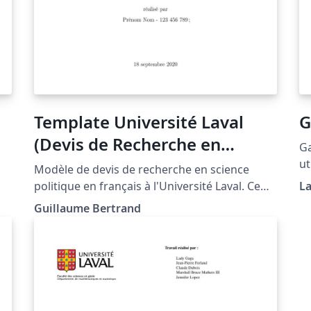
Template Université Laval
G
(Devis de Recherche en
Ga
Français)
ut
Modèle de devis de recherche en science
politique en français à l'Université Laval. Ce
L
modèle (template) s'inspire de d'autres
Guillaume Bertrand
modèles, avec des corrections notables au
niveau du français (bibliographie, accents et
autres)