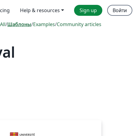
icing
Help & resources
Sign up
Войти
All
/
Шаблоны
/
Examples
/
Community articles
val