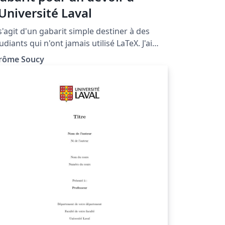
'Université Laval
 s'agit d'un gabarit simple destiner à des
udiants qui n'ont jamais utilisé LaTeX. J'ai
clus plusieurs commentaires afin de donner
érôme Soucy
elques explications quant aux commandes
ilisées.