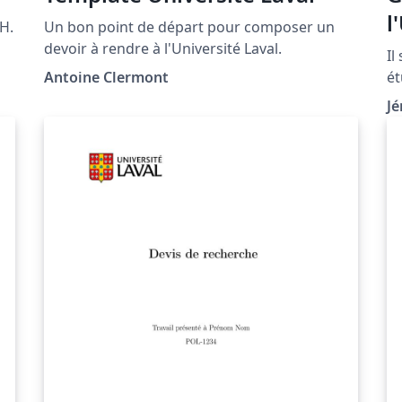
l
PH.
Un bon point de départ pour composer un
devoir à rendre à l'Université Laval.
Il
Antoine Clermont
ét
in
J
qu
ut