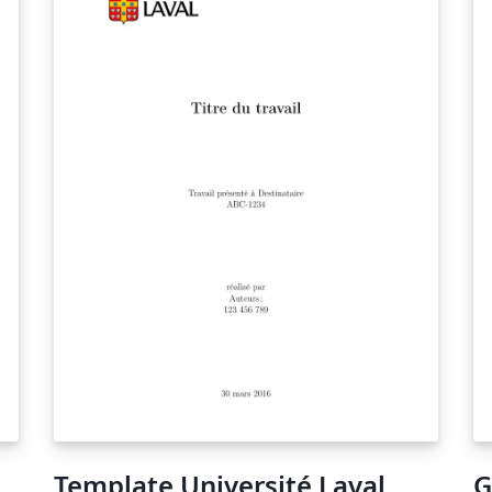
Template Université Laval
G