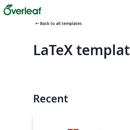
arrow_left_alt
Back to all templates
LaTeX templat
Recent