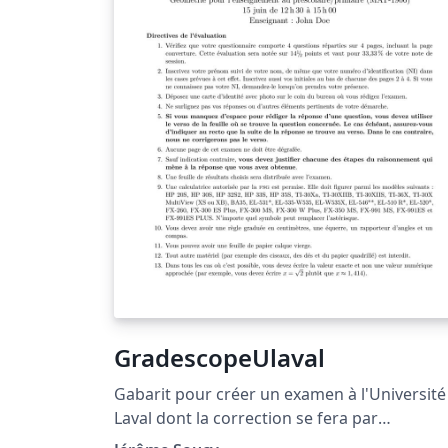
GradescopeUlaval
Gabarit pour créer un examen à l'Université
Laval dont la correction se fera par
l'entremise de la plateforme Gradescope.