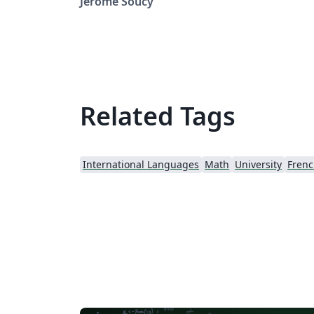
Jérôme Soucy
Related Tags
International Languages
Math
University
Fren