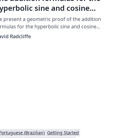
yperbolic sine and cosine
unctions via linear algebra
 present a geometric proof of the addition
rmulas for the hyperbolic sine and cosine
nctions, using elementary properties of
vid Radcliffe
near transformations.
Portuguese (Brazilian)
Getting Started