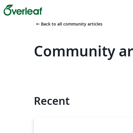
arrow_left_alt
Back to all community articles
Community art
Recent