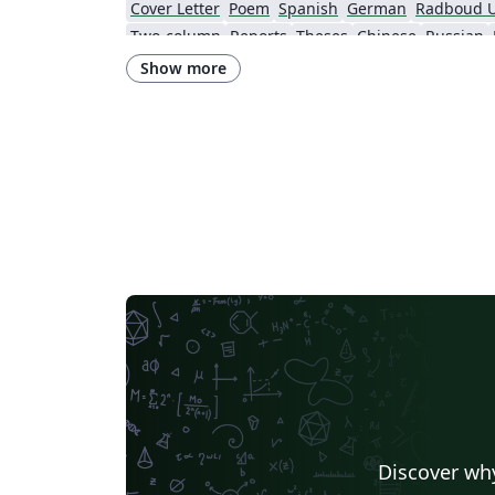
Cover Letter
Poem
Spanish
German
Radboud U
Two-column
Reports
Theses
Chinese
Russian
American Psychological Association
Show more
Journal articles
Discover why