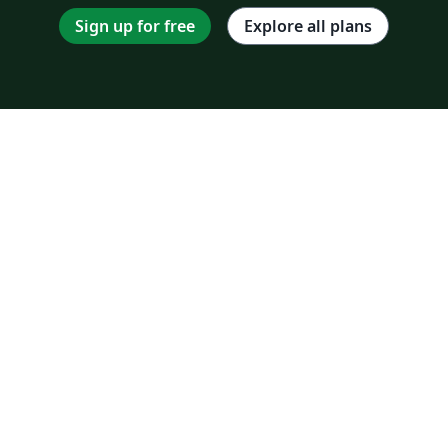
lineal que obligue a que los valores estimados
Sign up for free
Explore all plans
estén entre 0 y 1 ya que, la regresión con una
variable binaria dependiente Y modeliza la
probabilidad de que Y = 1. La regresión LOGIT
utiliza una función de distribución logística,
su función de distribución de probabilidad da
lugar a probabilidades ente 0 y 1, y presenta
un crecimiento no lineal (con mayores
incrementos en la parte central).