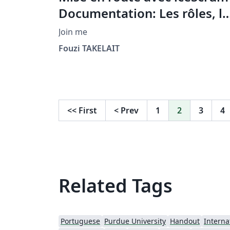
Documentation: Les rôles, le
équipes et les projets
Join me
Fouzi TAKELAIT
<<
First
<
Prev
1
2
3
4
Related Tags
Portuguese
Purdue University
Handout
Interna