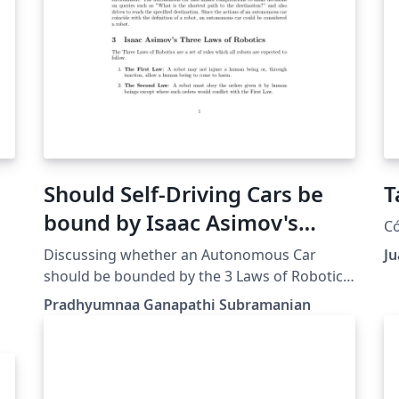
Should Self-Driving Cars be
T
bound by Isaac Asimov's
Có
Three Laws of Robotics?
Discussing whether an Autonomous Car
J
should be bounded by the 3 Laws of Robotics
by comparing their definitions. This is the first
Pradhyumnaa Ganapathi Subramanian
research paper I have ever written so the
references would be a lackluster.