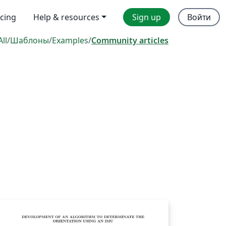
icing
Help & resources
Sign up
Войти
All
/
Шаблоны
/
Examples
/
Community articles