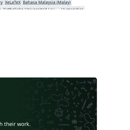
ty
XeLaTeX
Bahasa Malaysia (Malay)
m
Katholieke Universiteit Leuven (KU Leuven)
Humanities
Linguistics
University of Zurich
ITMO University
h their work.