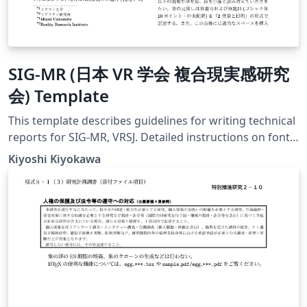
SIG-MR (日本 VR 学会 複合現実感研究
会) Template
This template describes guidelines for writing technical
reports for SIG-MR, VRSJ. Detailed instructions on font
size and styles of all elements in the paper, including
Kiyoshi Kiyokawa
headers and footnotes, paper title and authors, section
and subsection headings, and reference list. Some
specific notes for respectively review and final papers
are also stated. All papers submitted for SIG-MR
workshops are expected to follow these guidelines: it is
very important for the aesthetic consistency of papers
through a volume that each author strictly follows the
guidelines. This document also serves as a sample
document that provides authors a concrete