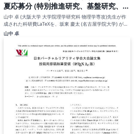
夏応募分 (特別推進研究、基盤研究、挑
戦的研究、若手研究) | 特別推進研究
山中 卓 (大阪大学 大学院理学研究科 物理学専攻)先生が作
（新規）・日本語版その２ |
成された科研費LaTeXを、坂東 慶太 (名古屋学院大学) が了
承を得てテンプレート登録しています。 詳細はこちら↓を
2022.07.01
山中 卓
ご確認ください。 http://osksn2.hep.sci.osaka-
u.ac.jp/~taku/kakenhiLaTeX/