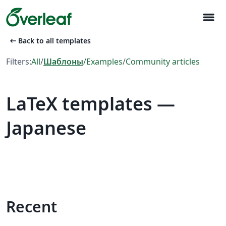
menu
arrow_left_alt
Back to all templates
Filters:
All
/
Шаблоны
/
Examples
/
Community articles
LaTeX templates —
Japanese
Recent