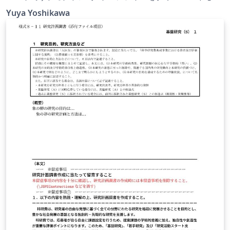
文字コードをUTF-8に変換して、overleafで執筆できるよ
Yuya Yoshikawa
うにしたものです。 下記URLの原稿執筆案内を参照し、各
自の責任でお使いください。 https://www.ai-
gakkai.or.jp/jsai2017/author-guideline