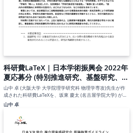
科研費LaTeX | 日本学術振興会 2022年
夏応募分 (特別推進研究、基盤研究、挑
戦的研究、若手研究) | 基盤研究（S）
山中 卓 (大阪大学 大学院理学研究科 物理学専攻)先生が作
| 2022.10.26
成された科研費LaTeXを、坂東 慶太 (名古屋学院大学) が了
承を得てテンプレート登録しています。 詳細はこちら↓を
山中 卓
ご確認ください。 http://osksn2.hep.sci.osaka-
u.ac.jp/~taku/kakenhiLaTeX/