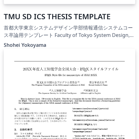
TMU SD ICS THESIS TEMPLATE
首都大学東京システムデザイン学部情報通信システムコー
ス卒論用テンプレート Faculty of Tokyo System Design,
Tokyo Metropolitan University Information and
Shohei Yokoyama
Communication System Course Graduation Template