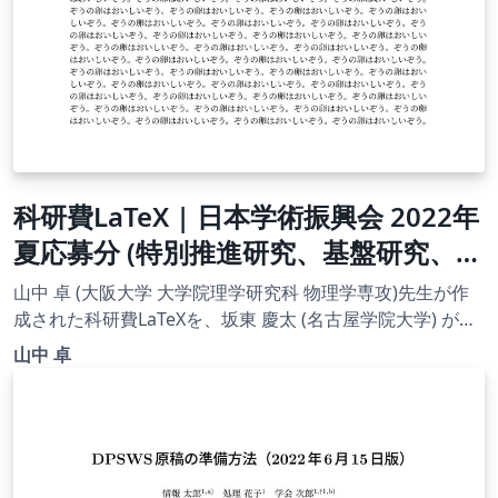
科研費LaTeX | 日本学術振興会 2022年
夏応募分 (特別推進研究、基盤研究、挑
戦的研究、若手研究) | 特別推進研究
山中 卓 (大阪大学 大学院理学研究科 物理学専攻)先生が作
（新規）・日本語版その１ |
成された科研費LaTeXを、坂東 慶太 (名古屋学院大学) が了
承を得てテンプレート登録しています。 詳細はこちら↓を
2022.07.01
山中 卓
ご確認ください。 http://osksn2.hep.sci.osaka-
u.ac.jp/~taku/kakenhiLaTeX/