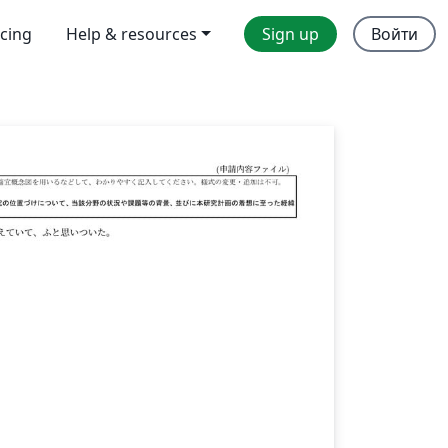
icing
Help & resources
Sign up
Войти