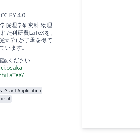
CC BY 4.0
 大学院理学研究科 物理
れた科研費LaTeXを、
学院大学) が了承を得て
ています。
確認ください。
ci.osaka-
nhiLaTeX/
s
Grant Application
posal