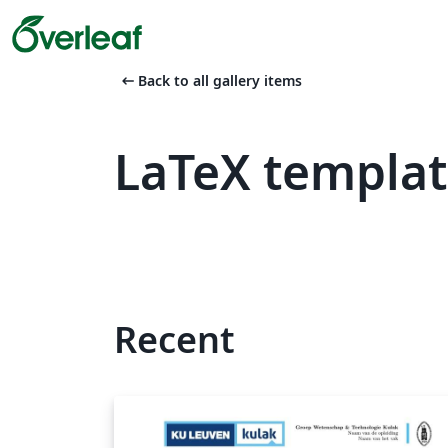
arrow_left_alt
Back to all gallery items
LaTeX templa
Recent