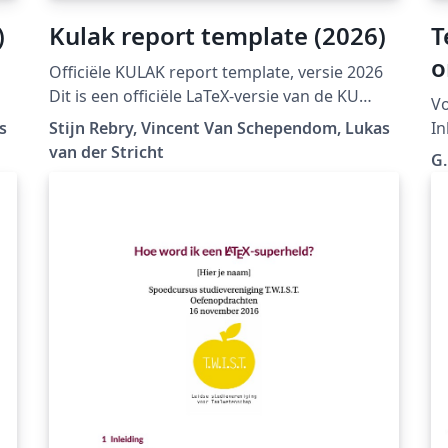
)
Kulak report template (2026)
T
o
Officiële KULAK report template, versie 2026
Dit is een officiële LaTeX-versie van de KU
Vo
Leuven huisstijl:
s
Stijn Rebry, Vincent Van Schependom, Lukas
In
ic
https://admin.kuleuven.be/icts/english/servic
van der Stricht
G
es/wms/content/ckeditor/housestyle