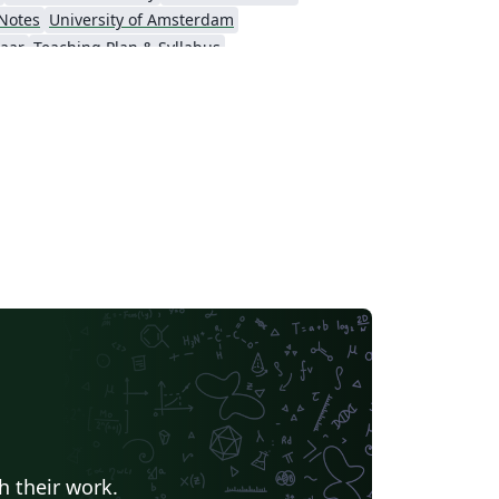
 Notes
University of Amsterdam
laar
Teaching Plan & Syllabus
h their work.