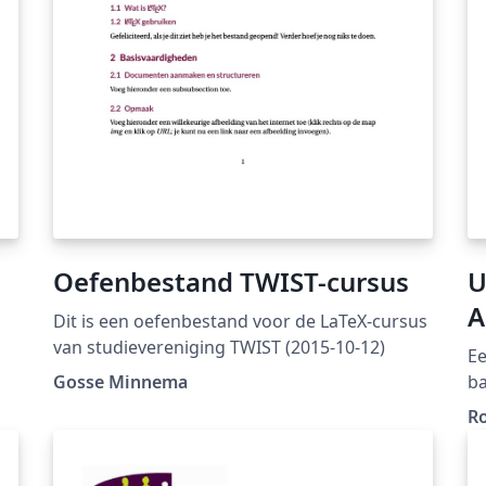
Oefenbestand TWIST-cursus
U
A
Dit is een oefenbestand voor de LaTeX-cursus
van studievereniging TWIST (2015-10-12)
Ee
Gosse Minnema
ba
Un
Ro