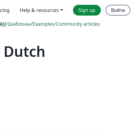
icing
Help & resources
Sign up
Войти
All
/
Шаблоны
/
Examples
/
Community articles
 Dutch