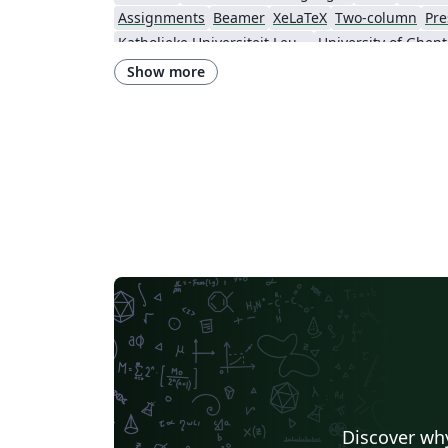
Assignments
Beamer
XeLaTeX
Two-column
Pre
Katholieke Universiteit Leuven (KU Leuven)
Carmelcollege Emmen
Show more
Discover why