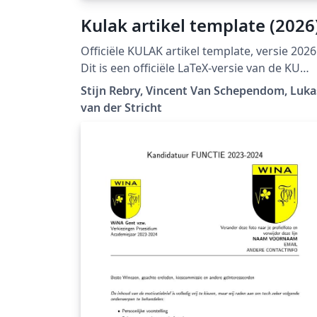
Kulak artikel template (2026
Officiële KULAK artikel template, versie 2026
Dit is een officiële LaTeX-versie van de KU
Leuven huisstijl:
Stijn Rebry, Vincent Van Schependom, Luka
https://admin.kuleuven.be/icts/english/serv
van der Stricht
es/wms/content/ckeditor/housestyle