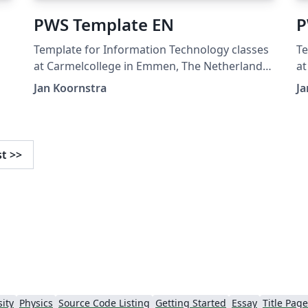
PWS Template EN
P
Template for Information Technology classes
Te
at Carmelcollege in Emmen, The Netherlands.
at
English version.
Du
Jan Koornstra
Ja
de
st
>>
et
en
ity
Physics
Source Code Listing
Getting Started
Essay
Title Page