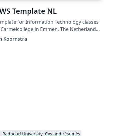
WS Template NL
mplate for Information Technology classes
 Carmelcollege in Emmen, The Netherlands.
tch version.
n Koornstra
Radboud University
CVs and résumés