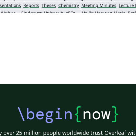
sentations
Reports
Theses
Chemistry
Meeting Minutes
Lecture
University of Ghent (Universiteit Gent)
Eindhoven University of Technology (TU/e)
Heilig Hart van Maria, Ber
\begin
{
now
}
 over 25 million people worldwide trust Overleaf wit