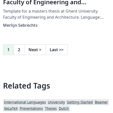
Faculty of Engineering and
Architecture
Template for a masters thesis at Ghent University
Faculty of Engineering and Architecture. Language:
Dutch (English comments) Make sure to set xelatex as
Merlijn Sebrechts
latex engine!
1
2
Next
>
Last
>>
Related Tags
International Languages
University
Getting Started
Beamer
XeLaTeX
Presentations
Theses
Dutch