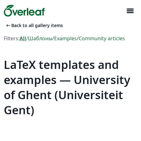
menu
arrow_left_alt
Back to all gallery items
Filters:
All
/
Шаблоны
/
Examples
/
Community articles
LaTeX templates and
examples — University
of Ghent (Universiteit
Gent)