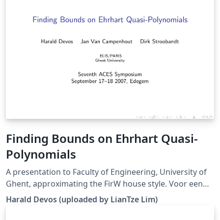
Finding Bounds on Ehrhart Quasi-
Polynomials
A presentation to Faculty of Engineering, University of
Ghent, approximating the FirW house style. Voor een
presentatie aan de Faculteit Ingenieurswetenschappen
Harald Devos (uploaded by LianTze Lim)
kan je de template van Harald Devos gebruiken, die een
goede benadering is van de officiële FirW-huisstijl. Mits