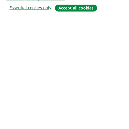
Essential cookies only
Accept all cookies
О сайте
О нас
Careers
Блог
Solutions
For business
For universities
For government
For publishers
Customer stories