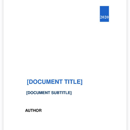
enige aanpassing is deze stijl ook te gebruiken voor
andere faculteiten of aan te passen richting algemene
UGent-huisstijl. (Downloaded from LaTeX templates en
logo's)