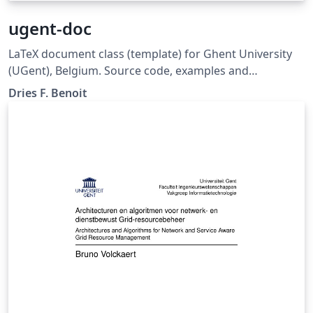
ugent-doc
LaTeX document class (template) for Ghent University
(UGent), Belgium. Source code, examples and
description: Github:
Dries F. Benoit
https://github.com/driesbenoit/ugent-doc This
software is released under the GNU GPL v3.0 License.