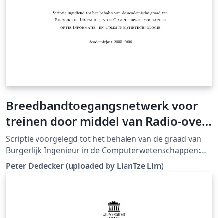
Breedbandtoegangsnetwerk voor
treinen door middel van Radio-over-
Fiber
Scriptie voorgelegd tot het behalen van de graad van
Burgerlijk Ingenieur in de Computerwetenschappen:
Informatie- en Communicatietechnologie, juni 2006
Peter Dedecker (uploaded by LianTze Lim)
(Downloaded from LaTeX templates en logo's)