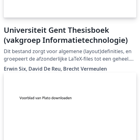
Universiteit Gent Thesisboek
(vakgroep Informatietechnologie)
Dit bestand zorgt voor algemene (layout)definities, en
groepeert de afzonderlijke LaTeX-files tot een geheel.
"Er is ook een template beschikbaar dat gebruikt wordt
Erwin Six, David De Reu, Brecht Vermeulen
bij de vakgroep Informatietechnologie." (Downloaded
from LaTeX templates en logo's)