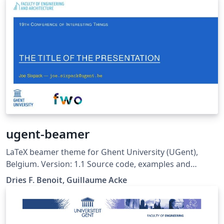
ugent-beamer
LaTeX beamer theme for Ghent University (UGent),
Belgium. Version: 1.1 Source code, examples and
description on Github:
Dries F. Benoit, Guillaume Acke
https://github.com/driesbenoit/ugent-beamer This
software is released under the GNU GPL v3.0 License.