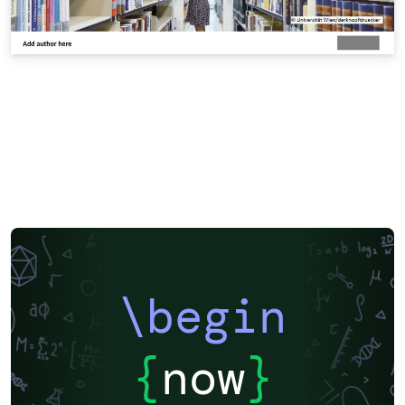
\begin
{
now
}