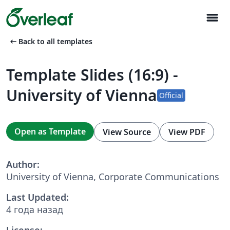
menu
arrow_left_alt
Back to all templates
Template Slides (16:9) -
University of Vienna
Official
Open as Template
View Source
View PDF
Author:
University of Vienna, Corporate Communications
Last Updated:
4 года назад
License: