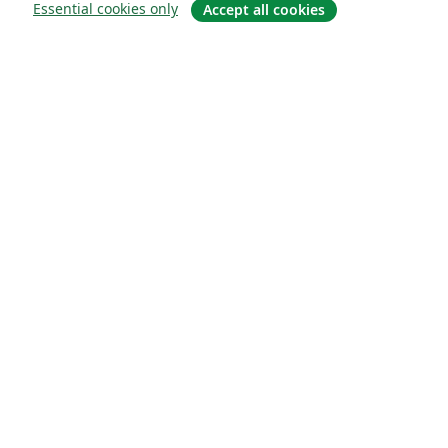
Essential cookies only
Accept all cookies
О сайте
О нас
Careers
Блог
Solutions
For business
For universities
For government