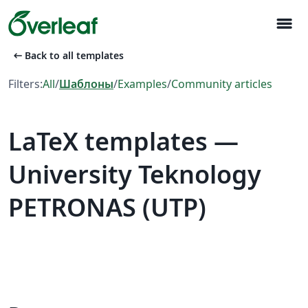
menu
arrow_left_alt
Back to all templates
Filters:
All
/
Шаблоны
/
Examples
/
Community articles
LaTeX templates —
University Teknology
PETRONAS (UTP)