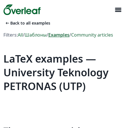
menu
arrow_left_alt
Back to all examples
Filters:
All
/
Шаблоны
/
Examples
/
Community articles
LaTeX examples —
University Teknology
PETRONAS (UTP)