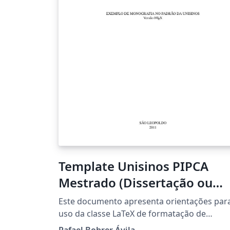
Template Unisinos PIPCA
Mestrado (Dissertação ou
Proposta)
Este documento apresenta orientações par
uso da classe LaTeX de formatação de
monografias para a UNISINOS. Ao mesmo
Rafael Bohrer Ávila