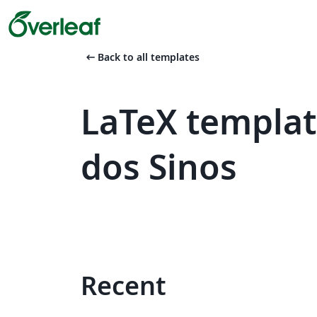
arrow_left_alt
Back to all templates
LaTeX templat
dos Sinos
Recent