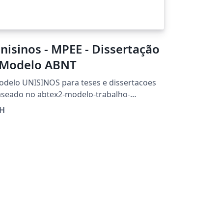
nisinos - MPEE - Dissertação
 Modelo ABNT
delo UNISINOS para teses e dissertacoes
seado no abtex2-modelo-trabalho-
ademico.tex, v-1.9.5 Copyright 2012-2015.
H
delo de Trabalho Acadêmico (tese de
utorado, dissertação de mestrado e
abalhos monográficos em geral) em
onformidade com ABNT NBR 14724:
formação e documentação - Trabalhos
adêmicos - Apresentação.