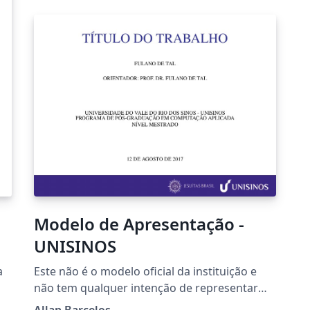
Modelo de Apresentação -
UNISINOS
a
Este não é o modelo oficial da instituição e
não tem qualquer intenção de representar
um padrão de apresentação ou imposição da
Allan Barcelos