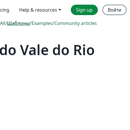
icing
Help & resources
Sign up
Войти
All
/
Шаблоны
/
Examples
/
Community articles
do Vale do Rio