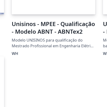
Unisinos - MPEE - Qualificação
U
- Modelo ABNT - ABNTex2
-
Modelo UNISINOS para qualificação do
Mo
Mestrado Profissional em Engenharia Elétrica
ba
baseado no abtex2-modelo-trabalho-
ac
WH
W
academico.tex, v-1.9.5. Copyright 2012-2015.
Mo
do
tr
c
In
ac