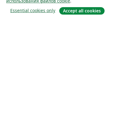
использования файлов cookie
.
Essential cookies only
Accept all cookies
О сайте
О нас
Careers
Блог
Solutions
For business
For universities