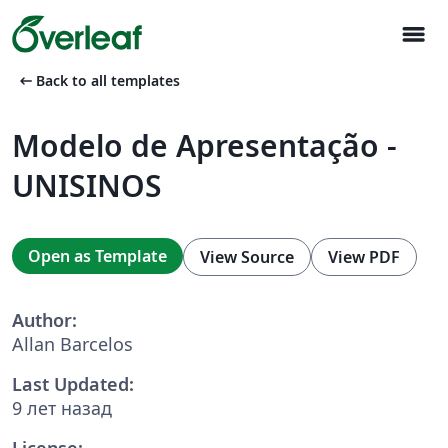
menu
arrow_left_alt
Back to all templates
Modelo de Apresentação -
UNISINOS
Open as Template
View Source
View PDF
Author:
Allan Barcelos
Last Updated:
9 лет назад
License: