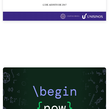
\begin
{
now
}