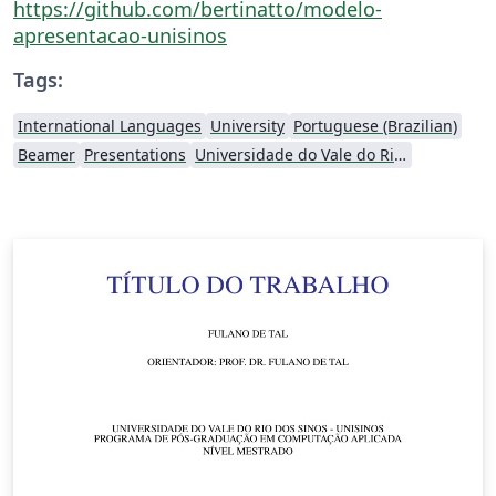
https://github.com/bertinatto/modelo-
apresentacao-unisinos
Tags:
International Languages
University
Portuguese (Brazilian)
Beamer
Presentations
Universidade do Vale do Rio dos Sinos