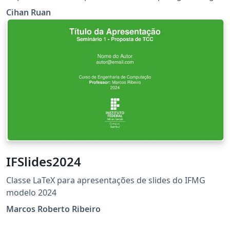
Santa Clara University. Converted from word file into
Cihan Ruan
Overleaf. （Original Published:
https://www.scu.edu/engineering/current-student-
resources/current-phd-students/department-
resources/）
IFSlides2024
Classe LaTeX para apresentações de slides do IFMG
modelo 2024
Marcos Roberto Ribeiro