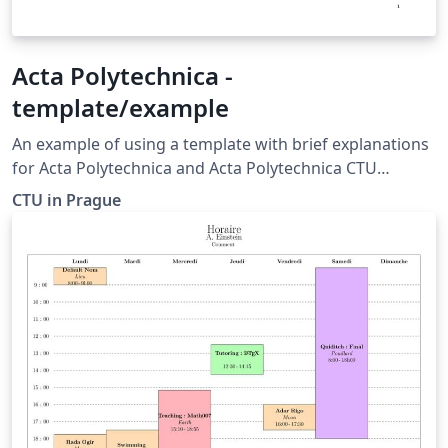
Acta Polytechnica -
template/example
An example of using a template with brief explanations
for Acta Polytechnica and Acta Polytechnica CTU
Proceedings, Czech Technical University in Prague
CTU in Prague