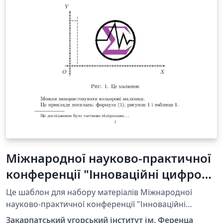
Міжнародної науково-практичної
конференції "Інноваційні цифрові
методи в галузі освіти та
Це шаблон для набору матеріалів Міжнародної
досліджень" Template_ua
науково-практичної конференції "Інноваційні
цифрові методи в галузі освіти та досліджень", яка
Закарпатський угорський інститут ім. Ференца