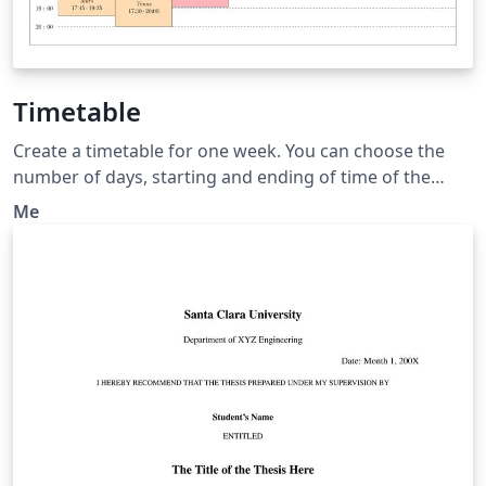
Timetable
Create a timetable for one week. You can choose the
number of days, starting and ending of time of the
days. Then You can add event displayed with a box at
Me
the correct position and length. This timetable is useful
when the events have various starting and duration
time.