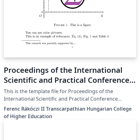
Proceedings of the International
Scientific and Practical Conference
"Innovative Digital Methods in
This is the template file for Proceedings of the
Education and Research"
International Scientific and Practical Conference
"Innovative Digital Methods in Education and Research"
Template_en
Ferenc Rákóczi II Transcarpathian Hungarian College
held in Berehovo, on Mart 27-28 2025
of Higher Education