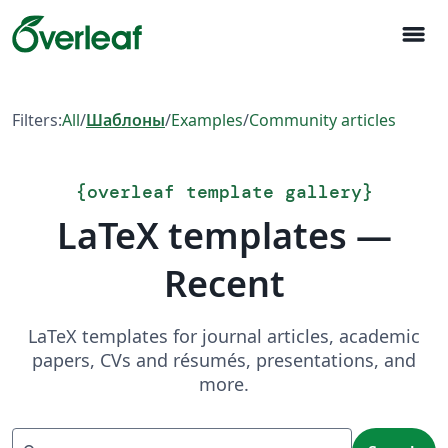
menu
Filters:
All
/
Шаблоны
/
Examples
/
Community articles
{
overleaf template gallery
}
LaTeX templates —
Recent
LaTeX templates for journal articles, academic
papers, CVs and résumés, presentations, and
more.
Search