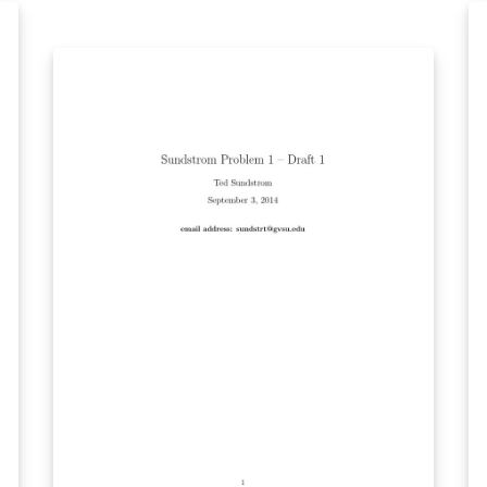
tu
tu
en
ta