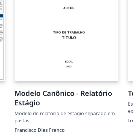
Modelo Canônico - Relatório
T
Estágio
Es
ex
Modelo de relatório de estágio separado em
om
pe
pastas.
Ir
he
de
Francisco Dias Franco
ht
po