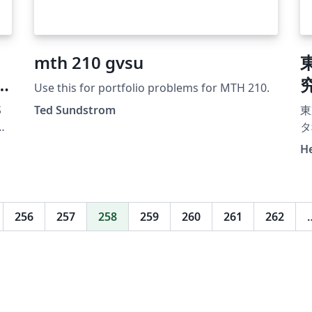
mth 210 gvsu
d
Use this for portfolio problems for MTH 210.
S
Ted Sundstrom
東
タ科学専
メ
H
応
256
257
258
259
260
261
262