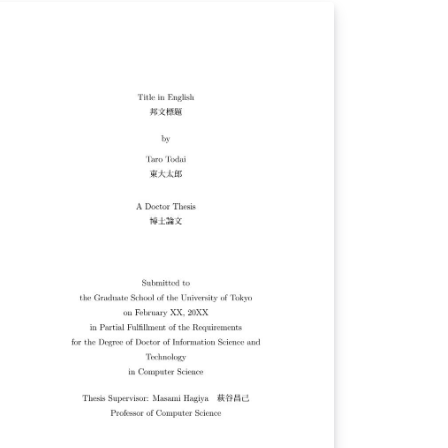
tores o incluso escribir asesore en lugar de
tores. También se puede ajustar los
maños de texto y el acomodo de las barras.