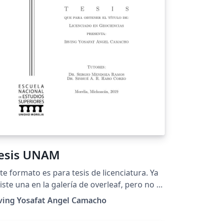
esis UNAM
te formato es para tesis de licenciatura. Ya
iste una en la galería de overleaf, pero no te
rmite modificar la portada a tu gusto, es
ving Yosafat Angel Camacho
cir, en este formato puedes cambiar la
sición de cada objeto; cambiar tutor a