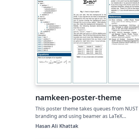
namkeen-poster-theme
This poster theme takes queues from NUST
branding and using beamer as LaTeX
template. The name namkeen is inspired fr
Hasan Ali Khattak
the famous Peshawari recipe of Mutton in t
Northern Region of Pakistan. Namkeen gos