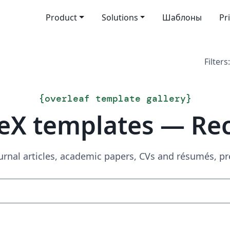
Product
Solutions
Шаблоны
Pr
Filters:
{
overleaf template gallery
}
eX templates — Re
urnal articles, academic papers, CVs and résumés, p
Search