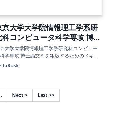
東京大学大学院情報理工学系研
究科コンピュータ科学専攻 博士
論文 テンプレート
京大学大学院情報理工学系研究科コンピュー
攻 博士論文をを組版するためのドキュ
ントクラス iscs-thesis (v1.3) を Overleaf に対
elloRusk
させたものです。
…
Next
>
Last
>>