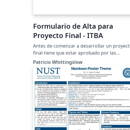
Formulario de Alta para
Proyecto Final - ITBA
Antes de comenzar a desarrollar un proyec
final tiene que estar aprobado por las
autoridades que correspondan. Este
Patricio Whittingslow
documento contiene los datos que resume
el proyecto y el formato para avalar el
proyecto según lo estipulado Julio 2019.