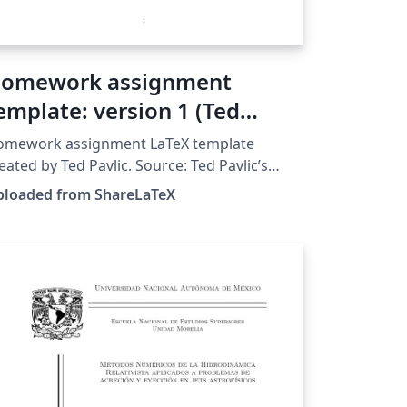
omework assignment
emplate: version 1 (Ted
avlic)
omework assignment LaTeX template
eated by Ted Pavlic. Source: Ted Pavlic’s
mepage. This template was originally
ploaded from ShareLaTeX
blished on ShareLaTeX and subsequently
ved to Overleaf in October 2019.