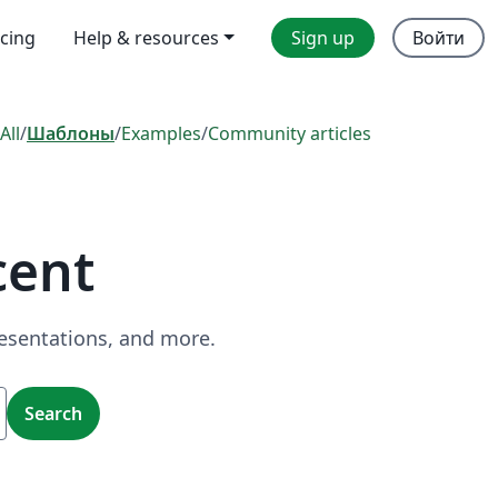
icing
Help & resources
Sign up
Войти
All
/
Шаблоны
/
Examples
/
Community articles
cent
resentations, and more.
Search