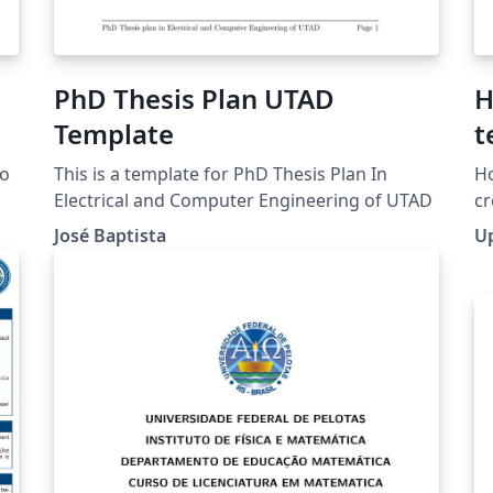
PhD Thesis Plan UTAD
H
Template
t
P
to
This is a template for PhD Thesis Plan In
H
Electrical and Computer Engineering of UTAD
cr
ho
José Baptista
U
n
pu
mo