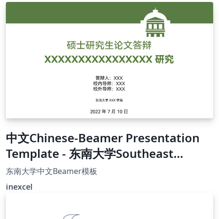
中文Chinese-Beamer Presentation
Template - 东南大学Southeast
University, China
东南大学中文Beamer模板
inexcel