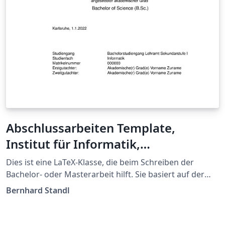
Abschlussarbeiten Template,
Institut für Informatik,
Pädagogische Hochschule Karlsruhe
Dies ist eine LaTeX-Klasse, die beim Schreiben der
Bachelor- oder Masterarbeit hilft. Sie basiert auf der
Vorlage der Universität Wien, Fakultät für Informatik
Bernhard Standl
Die verwendete Lizenz ist Creative Commons CC BY 4.0