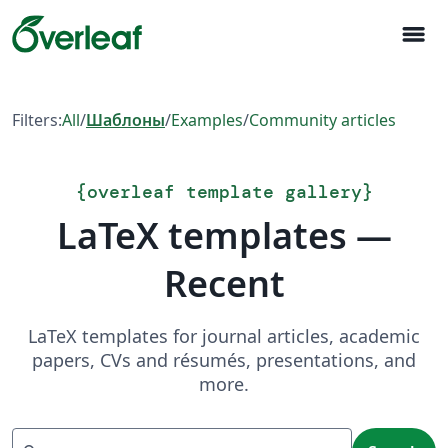
menu
Filters:
All
/
Шаблоны
/
Examples
/
Community articles
{
overleaf template gallery
}
LaTeX templates —
Recent
LaTeX templates for journal articles, academic
papers, CVs and résumés, presentations, and
more.
Search