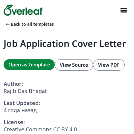
menu
arrow_left_alt
Back to all templates
Job Application Cover Letter
Open as Template
View Source
View PDF
Author:
Rajib Das Bhagat
Last Updated:
4 года назад
License:
Creative Commons CC BY 4.0