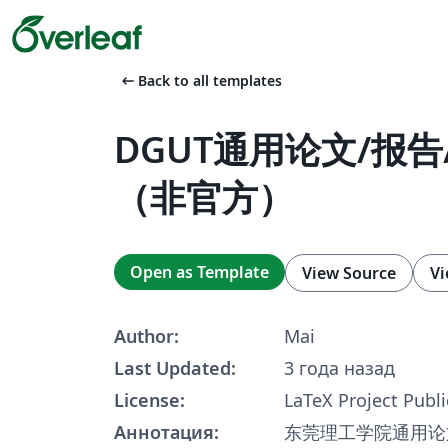
arrow_left_alt
Back to all templates
DGUT通用论文/报
（非官方）
Open as Template
View Source
Vi
Author:
Mai
Last Updated:
3 года назад
License:
LaTeX Project Publi
Аннотация:
东莞理工学院通用论