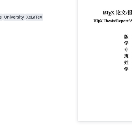
s
University
XeLaTeX