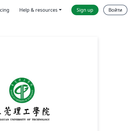
icing
Help & resources
Sign up
Войти