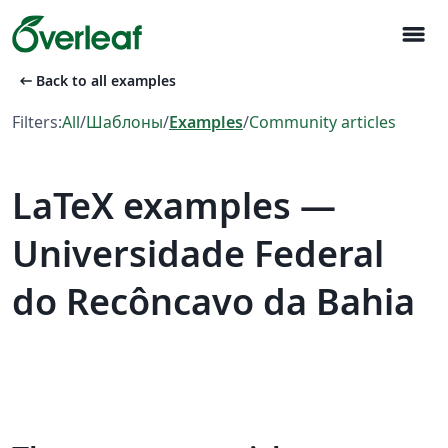
menu
arrow_left_alt
Back to all examples
Filters:
All
/
Шаблоны
/
Examples
/
Community articles
LaTeX examples —
Universidade Federal
do Recôncavo da Bahia