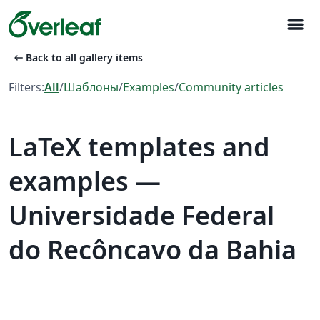
menu
arrow_left_alt
Back to all gallery items
Filters:
All
/
Шаблоны
/
Examples
/
Community articles
LaTeX templates and
examples —
Universidade Federal
do Recôncavo da Bahia