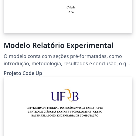
Modelo Relatório Experimental
O modelo conta com seções pré-formatadas, como
introdução, metodologia, resultados e conclusão, o que
simplifica a organização e a apresentação clara dos
Projeto Code Up
resultados de pesquisas e experimentos acadêmicos.
Esse modelo foi desenvolvido pelo Projeto Code Up
para auxiliar estudantes da UFRB na estruturação de
seus trabalhos acadêmicos de forma organizada e
padronizada.