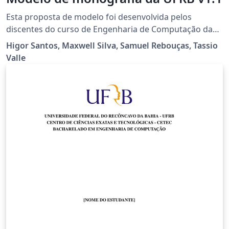
Esta proposta de modelo foi desenvolvida pelos
discentes do curso de Engenharia de Computação da
UFRB: Samuel Rebouças, Higor Santos e Maxwell Silva
Higor Santos, Maxwell Silva, Samuel Rebouças, Tassio
(com supervisão do docente Tassio Valle) como
Valle
trabalho da disciplina GCET530 - Projeto de Trabalho de
Conclusão de Curso para Engenharia de Computação.
O projeto contempla os principais itens de uma
monografia, adequando-os às normas ABNT vigentes e
inserindo as particularidades da Universidade. O ojetivo
do projeto é disponibilizá-lo de forma irrestrita à todos
os discentes da UFRB que tenham interesse em
construir suas monografias utilizando LaTeX.