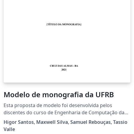
Modelo de monografia da UFRB
Esta proposta de modelo foi desenvolvida pelos
discentes do curso de Engenharia de Computação da
UFRB: Samuel Rebouças, Higor Santos e Maxwell Silva
Higor Santos, Maxwell Silva, Samuel Rebouças, Tassio
(com supervisão do docente Tassio Valle) como
Valle