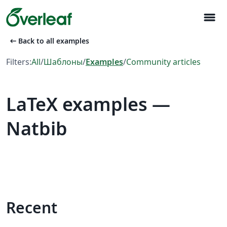
menu
arrow_left_alt
Back to all examples
Filters:
All
/
Шаблоны
/
Examples
/
Community articles
LaTeX examples —
Natbib
Recent