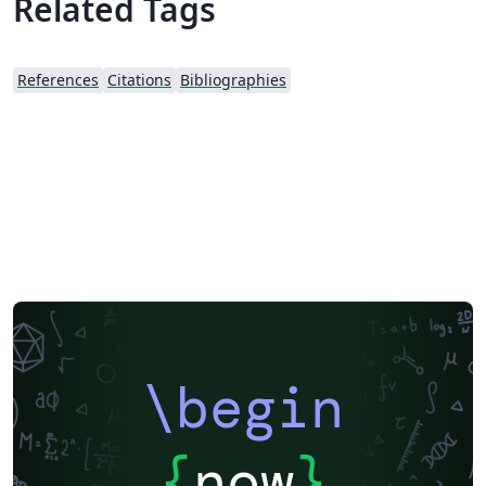
Related Tags
References
Citations
Bibliographies
\begin
{
now
}