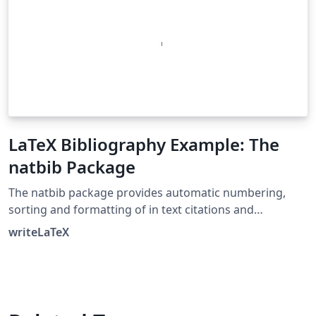
LaTeX Bibliography Example: The
natbib Package
The natbib package provides automatic numbering,
sorting and formatting of in text citations and
bibliographic references in LaTeX. It supports both
writeLaTeX
numeric and author-year citation styles. The natbib
package is the most commonly used package for
handling references in LaTeX, and it is very functional,
but the more modern biblatex package is also worth a
look.