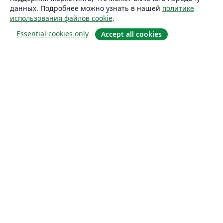
данных. Подробнее можно узнать в нашей
политике
использования файлов cookie
.
Essential cookies only
Accept all cookies
О сайте
О нас
Careers
Блог
Solutions
For business
For universities