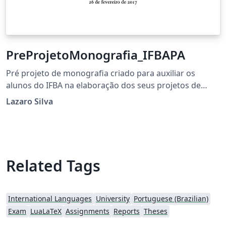
PreProjetoMonografia_IFBAPA
Pré projeto de monografia criado para auxiliar os
alunos do IFBA na elaboração dos seus projetos de
monografia.
Lazaro Silva
Related Tags
International Languages
University
Portuguese (Brazilian)
Exam
LuaLaTeX
Assignments
Reports
Theses