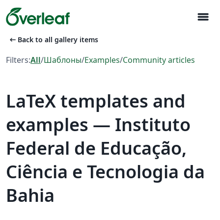
menu
arrow_left_alt
Back to all gallery items
Filters:
All
/
Шаблоны
/
Examples
/
Community articles
LaTeX templates and
examples — Instituto
Federal de Educação,
Ciência e Tecnologia da
Bahia