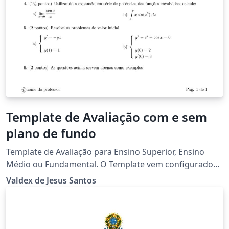
Template de Avaliação com e sem
plano de fundo
Template de Avaliação para Ensino Superior, Ensino
Médio ou Fundamental. O Template vem configurado
para Ensino Superior, mas caso se trate de Ensino
Valdex de Jesus Santos
Fundamental ou médio, basta comentar a linha
referente ao Campus(linha indicada no arquivo
"InfGerais") e automaticamente o template se adapta,
alterando as informações de cabeçalho. A logo da