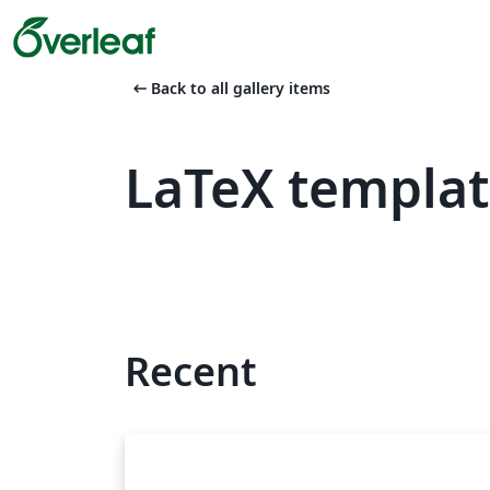
arrow_left_alt
Back to all gallery items
LaTeX templa
Recent