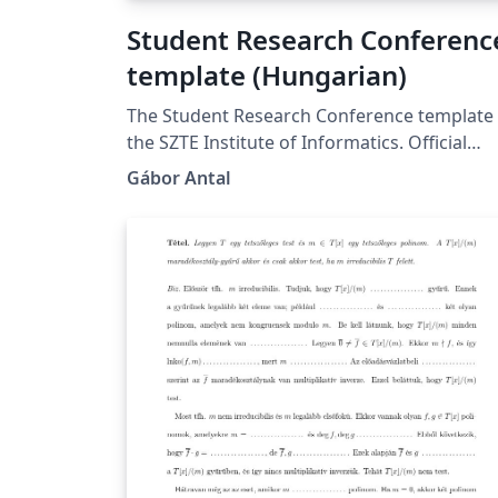
Student Research Conferenc
template (Hungarian)
The Student Research Conference template 
the SZTE Institute of Informatics. Official
template, website: https://tdk.inf.u-
Gábor Antal
szeged.hu/. https://tdk.inf.u-
szeged.hu/oldal/formai-kovetelmenyek