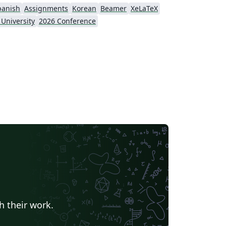
panish
Assignments
Korean
Beamer
XeLaTeX
 University
2026 Conference
h their work.