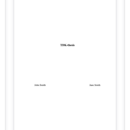
G
Vi
di
di