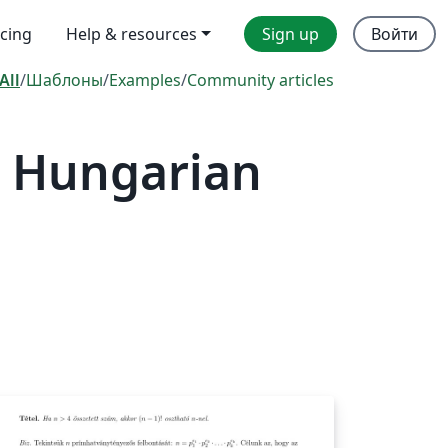
icing
Help & resources
Sign up
Войти
All
/
Шаблоны
/
Examples
/
Community articles
— Hungarian