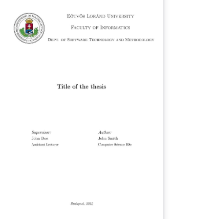
azdaságtudományi Egyetem
llamosmérnöki és Informatikai Karának
plomaterv portáljáról származó
plomaterv, illetve szakdolgozat minta.