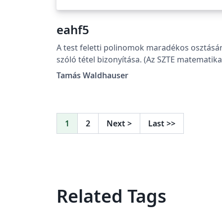
eahf5
A test feletti polinomok maradékos osztásá
szóló tétel bizonyítása. (Az SZTE matematika
alapszak Algebra és számelmélet (MBNK13)
Tamás Waldhauser
kurzusához házi feladat.)
1
2
Next
>
Last
>>
Related Tags