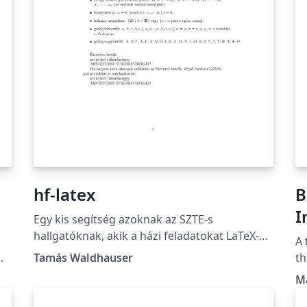
hf-latex
B
I
Egy kis segítség azoknak az SZTE-s
d
hallgatóknak, akik a házi feladatokat LaTeX-
A 
ben szeretnék elkészíteni.
.
Tamás Waldhauser
th
In
M
Te
Hungary