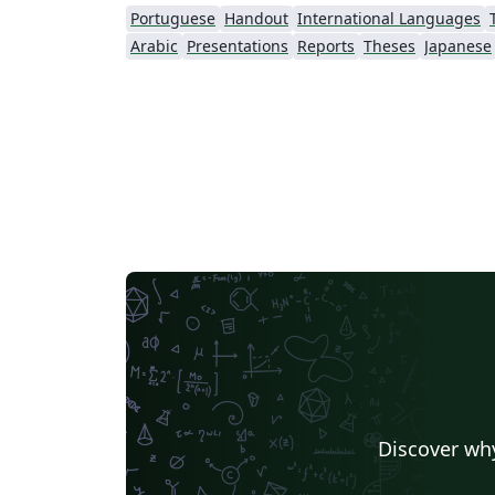
Portuguese
Handout
International Languages
Arabic
Presentations
Reports
Theses
Japanese
Discover why