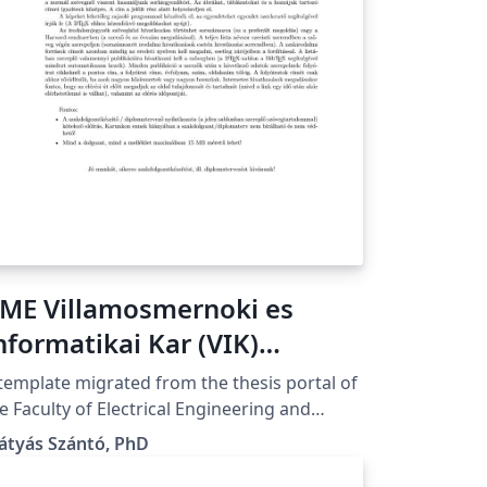
ME Villamosmernoki es
nformatikai Kar (VIK)
iplomaterv sablon
template migrated from the thesis portal of
e Faculty of Electrical Engineering and
formatics of the Budapest University of
átyás Szántó, PhD
chnology and Economics in Budapest,
 A Budapesti Műszaki és