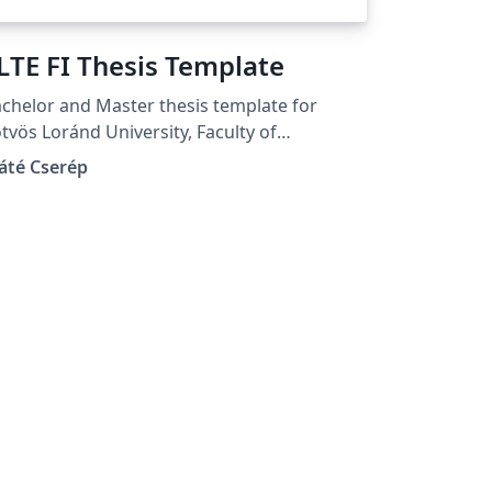
LTE FI Thesis Template
chelor and Master thesis template for
tvös Loránd University, Faculty of
formatics. The template supports
áté Cserép
oducing both Hungarian and English
eses.