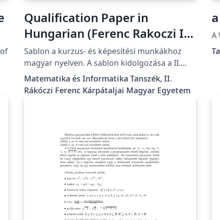
e
Qualification Paper in
a
Hungarian (Ferenc Rakoczi II
A 
Transcarpathian Hungarian
of
Sablon a kurzus- és képesítési munkákhoz
T
University)
magyar nyelven. A sablon kidolgozása a II.
Rákóczi Ferenc Kárpátaljai Magyar Egyetem
Matematika és Informatika Tanszék, II.
előírásainak megfelelően történt. A részletes
Rákóczi Ferenc Kárpátaljai Magyar Egyetem
formázási útmutató itt található:
https://kme.org.ua/hu/a-foiskola-
egysegei/tanszekek/matematika-es-
informatika-tanszek/