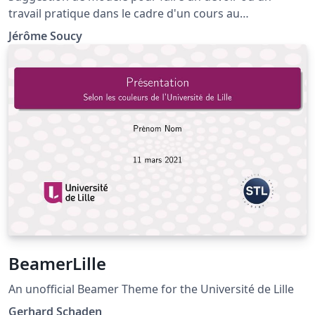
travail pratique dans le cadre d'un cours au
département de mathématiques et statistique à
Jérôme Soucy
l'Université Laval.
BeamerLille
An unofficial Beamer Theme for the Université de Lille
Gerhard Schaden