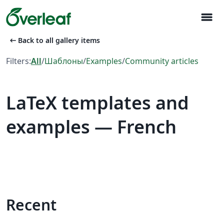
menu
arrow_left_alt
Back to all gallery items
Filters:
All
/
Шаблоны
/
Examples
/
Community articles
LaTeX templates and
examples — French
Recent