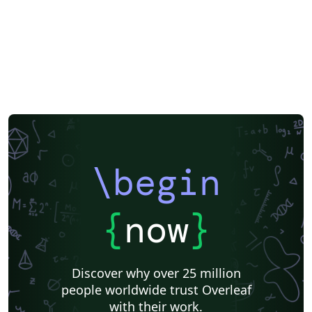
Formal letters
Assignments
Beamer
XeLaTeX
Arabic
Charts
Two-column
Books
Presentations
Reports
Theses
Japanese
Research Proposal
Lecture Notes
Technical Manual
Cheat sheet
Université de Sherbrooke
Université Laval
INSA
Music
Université de Lorraine
Université Paul Valéry Montpellier 3
Université de Neuchâtel
Université du Québec à Montréal
Aix-Marseille Université
École de Commerce et École de Culture générale de Martigny
ENS Paris Saclay
École Centrale de Lyon
ENET'Com
Institut de physique du globe de Paris
Université de Lille
Université Paris Nanterre
Université de Mons
\begin
Université Paris Cité
Université libre de Bruxelles (ULB)
Journal articles
{
now
}
Discover why over 25 million
people worldwide trust Overleaf
with their work.