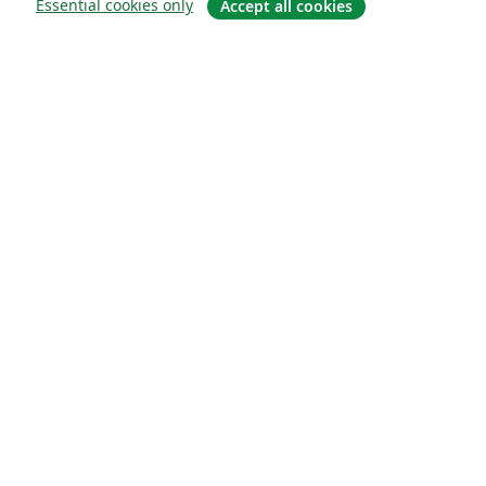
Essential cookies only
Accept all cookies
О сайте
О нас
Careers
Блог
Solutions
For business
For universities
For government
For publishers
Customer stories