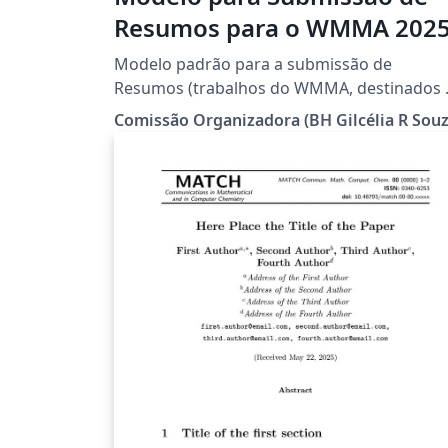
Resumos para o WMMA 202
Modelo padrão para a submissão de
Resumos (trabalhos do WMMA, destinados 
divulgação de pesquisas em andamento e/
Comissão Organizadora (BH Gilcélia R Souz
com resultados finais de pesquisadores,
doutorandos, mestrandos e alunos de
Iniciação Científica) para o Workshop de
Matemática e Matemática Aplicada (WMMA)
de 22 a 24 outubro de 2025, Minas Gerais,
MG, Brasil.
(https://dmm.ufla.br/wmma/xwmma/)