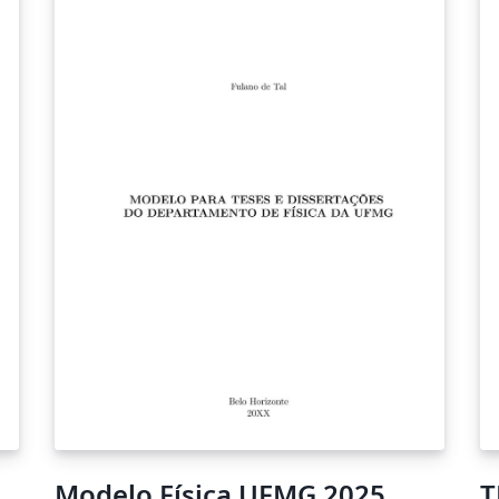
ntents/paragraph-file/2019-
03/Normas_de_estilo_tese_gl.pdf (EN)
Doctoral Thesis Template of the University of
Vigo following the stylesheet for the
presentation of doctoral theses of the
International Doctoral School of the
University of Vigo (EIDO):
https://www.uvigo.gal/sites/uvigo.gal/files/co
ntents/paragraph-file/2019-
03/Normas_de_estilo_tese_en.pdf (GL) Tamén
dispoñible en:
https://gitlab.com/josegn/modelo_tese_uvigo
_latex (EN) Also available at:
https://gitlab.com/josegn/modelo_tese_uvigo
_latex
Modelo Física UFMG 2025
T