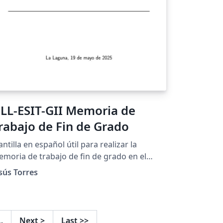
LL-ESIT-GII Memoria de
rabajo de Fin de Grado
antilla en español útil para realizar la
moria de trabajo de fin de grado en el
ado en Ingeniería Informática de la
sús Torres
iversidad de La Laguna.
…
Next
>
Last
>>