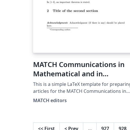
MATCH Communications in
Mathematical and in
Computer Chemistry
This is a simple LaTeX template for preparin
articles for the MATCH Communications in
Mathematical and in Computer Chemistry.
MATCH editors
More on this journal you can find at
https://match.pmf.kg.ac.rs .
<<
First
<
Prev
…
927
928