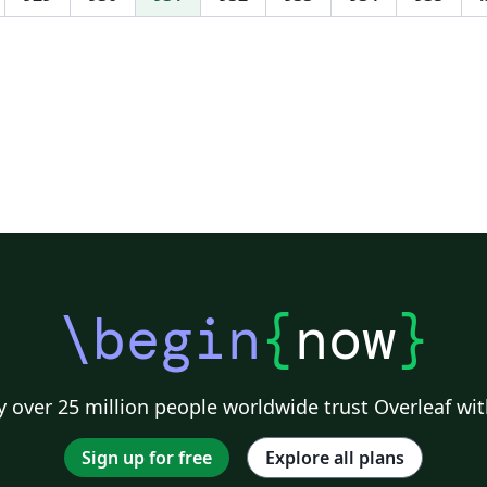
025_Extended%20Abstract%20Template__.zip
\begin
{
now
}
 over 25 million people worldwide trust Overleaf wit
Sign up for free
Explore all plans