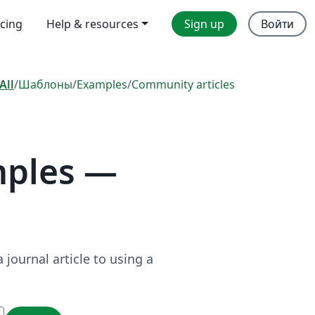
icing
Help & resources
Sign up
Войти
All
/
Шаблоны
/
Examples
/
Community articles
mples —
journal article to using a