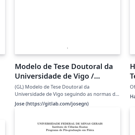
Modelo de Tese Doutoral da
H
Universidade de Vigo /
T
Doctoral Thesis Template of
(GL) Modelo de Tese Doutoral da
Of
the University of Vigo
Universidade de Vigo seguindo as normas de
Ha
estilo para a presentación de teses de
Jose (https://gitlab.com/josegn)
doutoramento da Escola Internacional de
Doutoramento da Universidade de Vigo
(EIDO):
https://www.uvigo.gal/sites/uvigo.gal/files/co