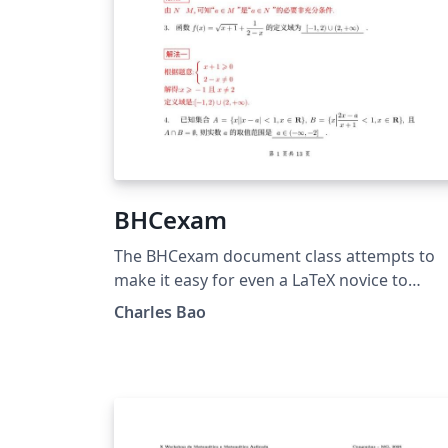
BHCexam
The BHCexam document class attempts to
make it easy for even a LaTeX novice to
prepare exams. Especially designed for math
Charles Bao
teachers in China.