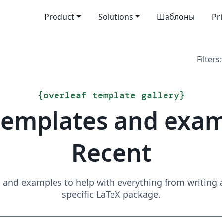
Product
Solutions
Шаблоны
Pr
Filters:
{
overleaf template gallery
}
templates and exa
Recent
and examples to help with everything from writing a 
specific LaTeX package.
Search