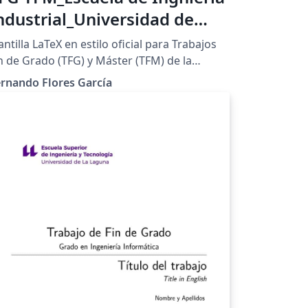
ndustrial_Universidad de
igo_TEMPLATE
antilla LaTeX en estilo oficial para Trabajos
n de Grado (TFG) y Máster (TFM) de la
cuela de Ingeniería Industrial (EEI) de la
rnando Flores García
iversidad de Vigo, España. This is an
ficial-style LaTeX template for Final Degree
ojects (TFG) and Master's Theses (TFM) at
e Industrial Engineering School (EEI) of the
iversity of Vigo, Spain. WEB:
i.uvigo.es/es/escuela/normativa-
ocedimientos-y-formularios/trabajo-fin-de-
rado