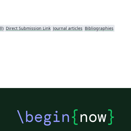
ll)
Direct Submission Link
Journal articles
Bibliographies
\begin
{
now
}