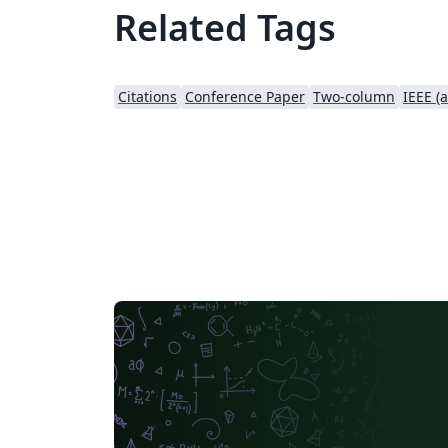
Related Tags
Citations
Conference Paper
Two-column
IEEE (a