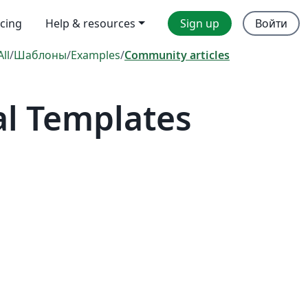
icing
Help & resources
Sign up
Войти
All
/
Шаблоны
/
Examples
/
Community articles
al Templates