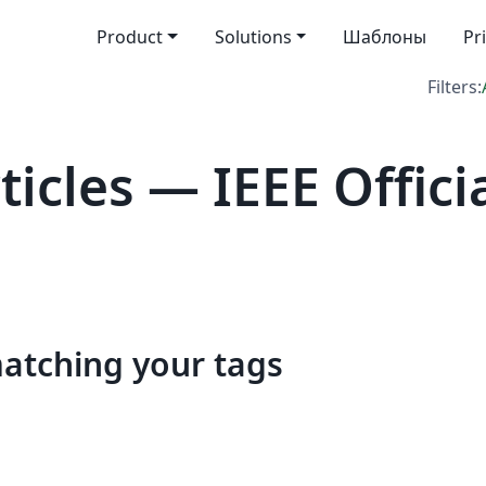
Product
Solutions
Шаблоны
Pr
Filters:
icles — IEEE Offici
matching your tags