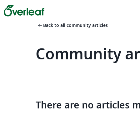
arrow_left_alt
Back to all community articles
Community art
There are no articles 