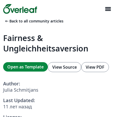
menu
arrow_left_alt
Back to all community articles
Fairness &
Ungleichheitsaversion
Open as Template
View Source
View PDF
Author:
Julia Schmitjans
Last Updated:
11 лет назад
License: