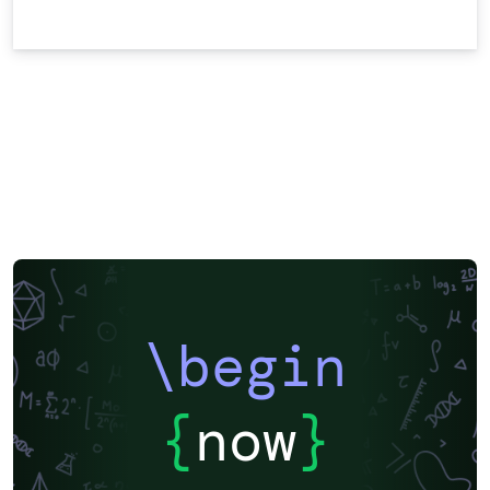
\begin
{
now
}