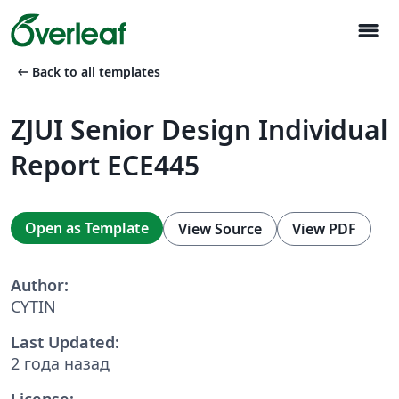
menu
arrow_left_alt
Back to all templates
ZJUI Senior Design Individual
Report ECE445
Open as Template
View Source
View PDF
Author:
CYTIN
Last Updated:
2 года назад
License: