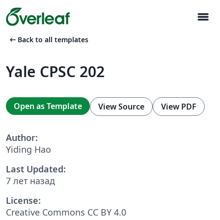
menu
arrow_left_alt
Back to all templates
Yale CPSC 202
Open as Template
View Source
View PDF
Author:
Yiding Hao
Last Updated:
7 лет назад
License:
Creative Commons CC BY 4.0