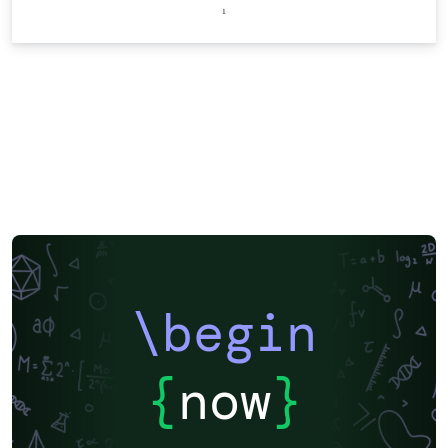
\begin
{
now
}