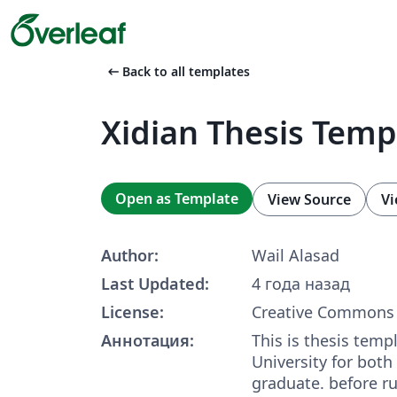
arrow_left_alt
Back to all templates
Xidian Thesis Temp
Open as Template
View Source
Vi
Author:
Wail Alasad
Last Updated:
4 года назад
License:
Creative Commons 
Аннотация:
This is thesis temp
University for bot
graduate. before r