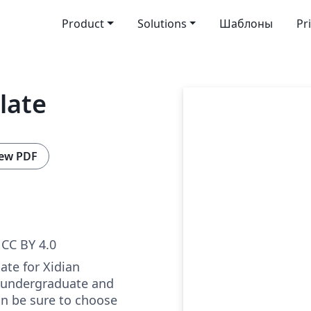
Product
Solutions
Шаблоны
Pr
late
ew PDF
CC BY 4.0
late for Xidian
h undergraduate and
un be sure to choose