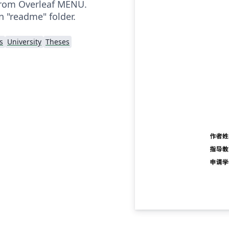
from Overleaf MENU.
n "readme" folder.
s
University
Theses