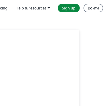
icing
Help & resources
Sign up
Войти