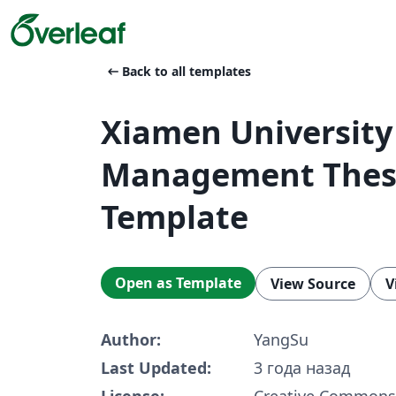
arrow_left_alt
Back to all templates
Xiamen University
Management Thes
Template
Open as Template
View Source
V
Author:
YangSu
Last Updated:
3 года назад
License:
Creative Commons 