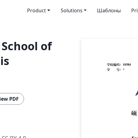
Product
Solutions
Шаблоны
Pr
 School of
is
iew PDF
CC BY 4.0