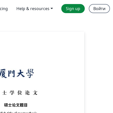
icing
Help & resources
Sign up
Войти