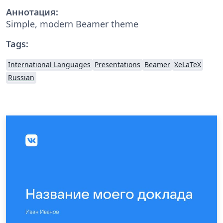
Аннотация:
Simple, modern Beamer theme
Tags:
International Languages
Presentations
Beamer
XeLaTeX
Russian