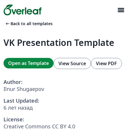
menu
arrow_left_alt
Back to all templates
VK Presentation Template
Open as Template
View Source
View PDF
Author:
Ilnur Shugaepov
Last Updated:
6 лет назад
License:
Creative Commons CC BY 4.0